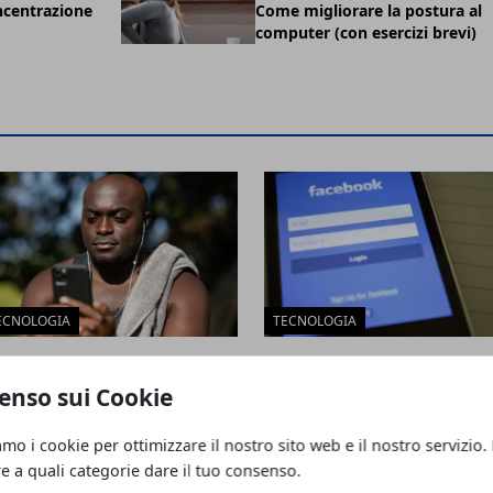
ncentrazione
Come migliorare la postura al
computer (con esercizi brevi)
ECNOLOGIA
TECNOLOGIA
conoscimento facciale: come
Privacy online: impostazioni
nziona davvero
essenziali su browser e social
enso sui Cookie
amo i cookie per ottimizzare il nostro sito web e il nostro servizio.
re a quali categorie dare il tuo consenso.