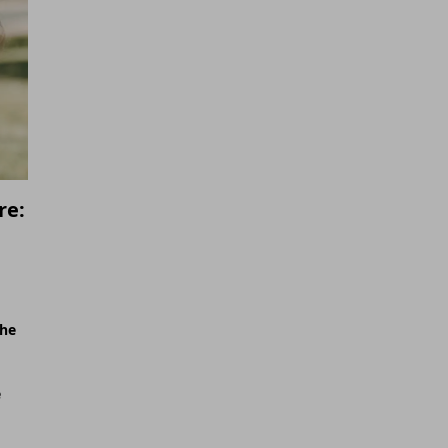
re:
che
e