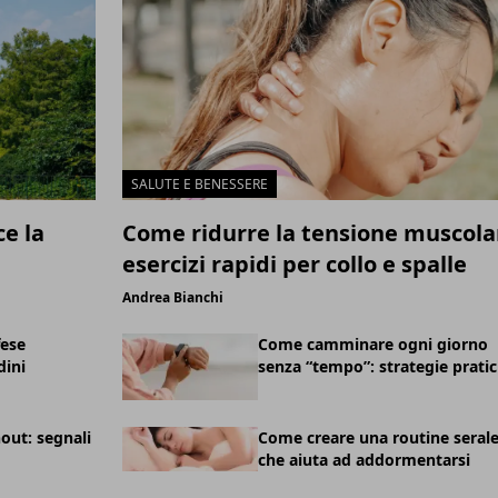
SALUTE E BENESSERE
ce la
Come ridurre la tensione muscola
esercizi rapidi per collo e spalle
Andrea Bianchi
fese
Come camminare ogni giorno
dini
senza “tempo”: strategie prati
out: segnali
Come creare una routine seral
che aiuta ad addormentarsi