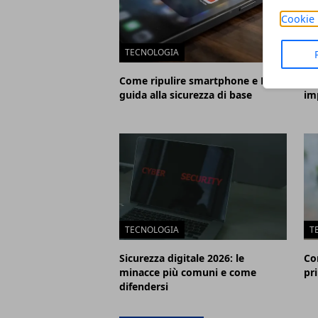
Cookie 
TECNOLOGIA
T
Come ripulire smartphone e PC:
Co
guida alla sicurezza di base
im
TECNOLOGIA
T
Sicurezza digitale 2026: le
Co
minacce più comuni e come
pri
difendersi