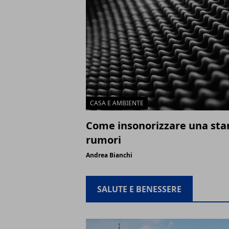
CASA E AMBIENTE
Come insonorizzare una sta
rumori
Andrea Bianchi
SALUTE E BENESSERE