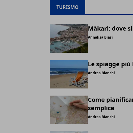
TURISMO
Màkari: dove si
Annalisa Biasi
Le spiagge più b
Andrea Bianchi
Come pianificar
semplice
Andrea Bianchi