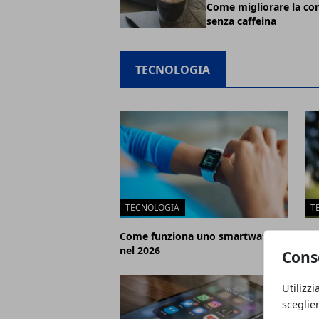
Come migliorare la co
senza caffeina
TECNOLOGIA
TECNOLOGIA
T
Come funziona uno smartwatch
Ri
nel 2026
fu
Cons
Utilizzi
sceglie