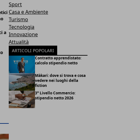
Sport
Casa e Ambiente
tici
no
Turismo
Tecnologia
i a
Innovazione
Attualità
ARTICOLI POPOLARI
to
Contratto apprendistato:
calcolo stipendio netto
Màkari: dove si trova e cosa
vedere nei luoghi della
fiction
3° Livello Commercio:
stipendio netto 2026