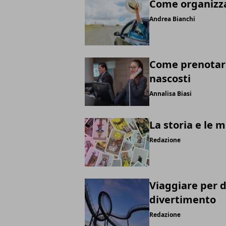
Come organizza
Andrea Bianchi
Come prenotare
nascosti
Annalisa Biasi
La storia e le m
Redazione
Viaggiare per d
divertimento
Redazione