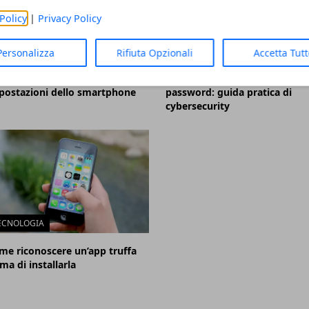
Policy
|
Privacy Policy
ECNOLOGIA
TECNOLOGIA
Personalizza
Rifiuta Opzionali
Accetta Tut
me migliorare il sonno con le
Come proteggere account e
postazioni dello smartphone
password: guida pratica di
cybersecurity
ECNOLOGIA
me riconoscere un’app truffa
ma di installarla