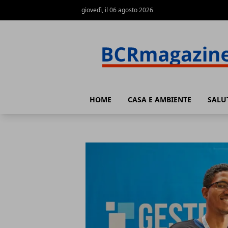
giovedì, il 06 agosto 2026
BCR Magazine
HOME
CASA E AMBIENTE
SALU
BCR Magazine
Articoli in Evidenza