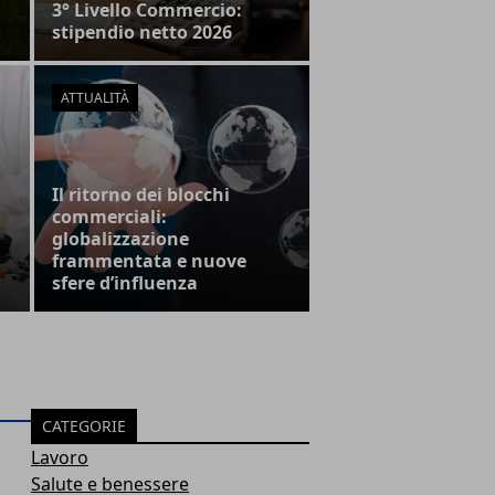
3° Livello Commercio:
stipendio netto 2026
ATTUALITÀ
Il ritorno dei blocchi
commerciali:
globalizzazione
frammentata e nuove
sfere d’influenza
CATEGORIE
Lavoro
Salute e benessere