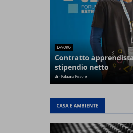
LAVORO
Contratto apprendista
stipendio netto
di
- Fabiana Fissore
CASA E AMBIENTE