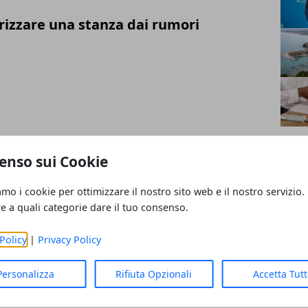
izzare una stanza dai rumori
 l'inquinamento domestico in casa
enso sui Cookie
amo i cookie per ottimizzare il nostro sito web e il nostro servizio.
re a quali categorie dare il tuo consenso.
Policy
|
Privacy Policy
to facciale: come funziona davvero
Personalizza
Rifiuta Opzionali
Accetta Tut