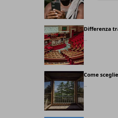
Differenza t
...
Come sceglier
...