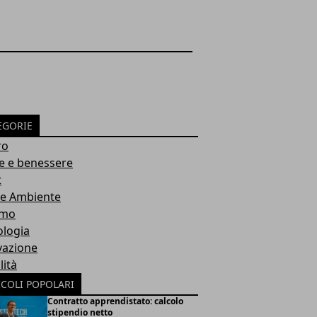
EGORIE
ro
e e benessere
t
 e Ambiente
smo
ologia
vazione
lità
ICOLI POPOLARI
Contratto apprendistato: calcolo
stipendio netto