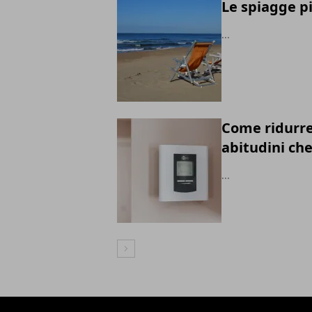
Le spiagge pi
...
Come ridurre 
abitudini ch
...
Articolo Successivo