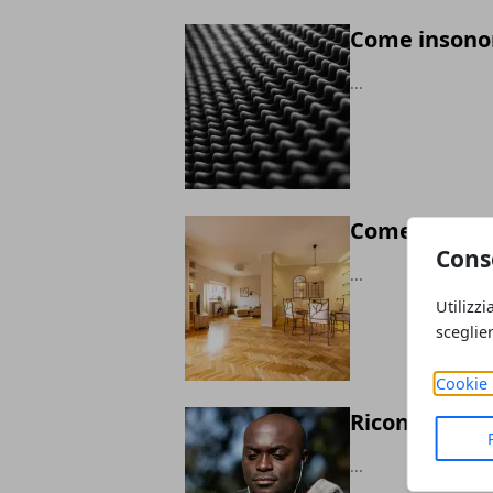
Come insonor
...
Come ridurre
Cons
...
Utilizzi
sceglie
Cookie 
Riconoscimen
...