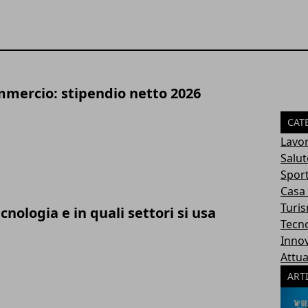
ommercio: stipendio netto 2026
CAT
Lavo
Salut
Spor
Casa
Turi
cnologia e in quali settori si usa
Tecn
Inno
Attua
ART