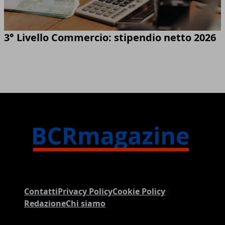
3° Livello Commercio: stipendio netto 2026
Contatti
Privacy Policy
Cookie Policy
Redazione
Chi siamo