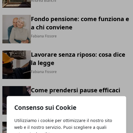
Andrea Bianchi
Fondo pensione: come funziona e
a chi conviene
Fabiana Fissore
Lavorare senza riposo: cosa dice
la legge
Fabiana Fissore
Come prendersi pause efficaci
durante la giornata lavorativa
Consenso sui Cookie
Andrea Bianchi
Utilizziamo i cookie per ottimizzare il nostro sito
Come organizzare il lavoro in
web e il nostro servizio. Puoi scegliere a quali