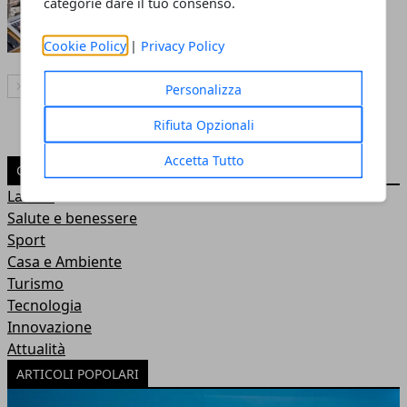
smart working senza stress
categorie dare il tuo consenso.
Andrea Bianchi
Cookie Policy
|
Privacy Policy
Personalizza
Articolo Successivo
Rifiuta Opzionali
Accetta Tutto
CATEGORIE
Lavoro
Salute e benessere
Sport
Casa e Ambiente
Turismo
Tecnologia
Innovazione
Attualità
ARTICOLI POPOLARI