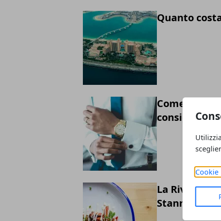
Quanto costa
Come acquista
Cons
consigli da 
Utilizzi
sceglie
Cookie 
La Rivoluzio
Stanno Riscr