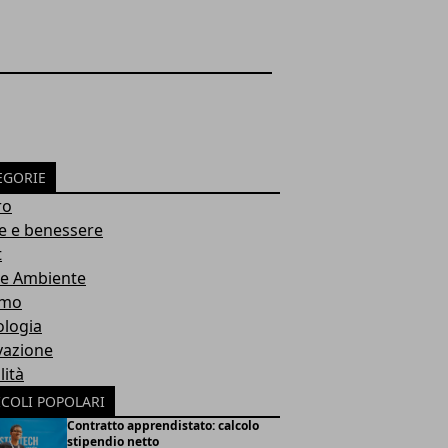
EGORIE
ro
e e benessere
t
 e Ambiente
smo
ologia
vazione
lità
ICOLI POPOLARI
Contratto apprendistato: calcolo
stipendio netto