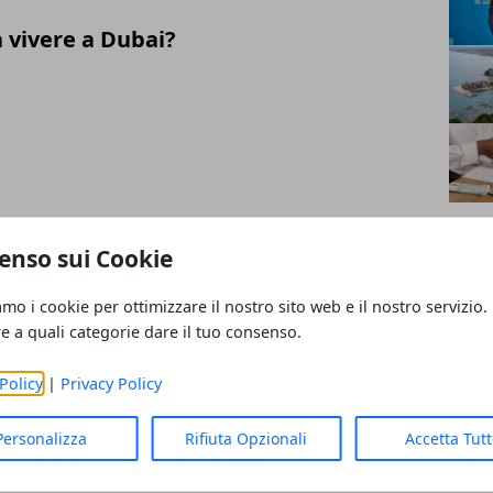
 vivere a Dubai?
re un orologio di lusso: fattori e
enso sui Cookie
prendere in considerazione
amo i cookie per ottimizzare il nostro sito web e il nostro servizio.
re a quali categorie dare il tuo consenso.
Policy
|
Privacy Policy
ne Gourmet: Come i Prodotti di Nicchia
Personalizza
Rifiuta Opzionali
Accetta Tut
ivendo le Regole del Gusto