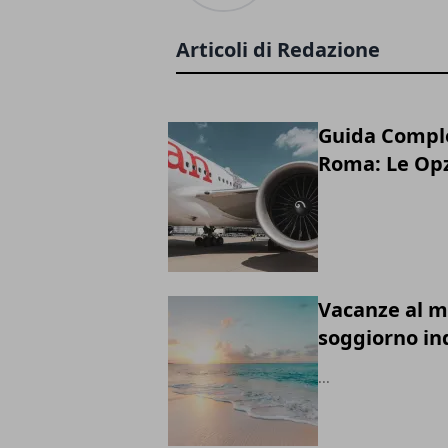
Articoli di Redazione
Guida Comple
Roma: Le Opz
Vacanze al m
soggiorno in
...