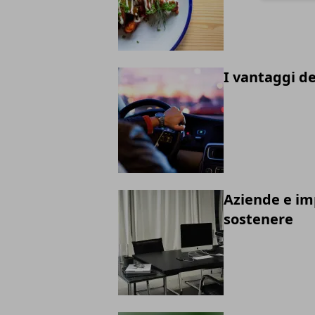
I vantaggi d
Aziende e imp
sostenere