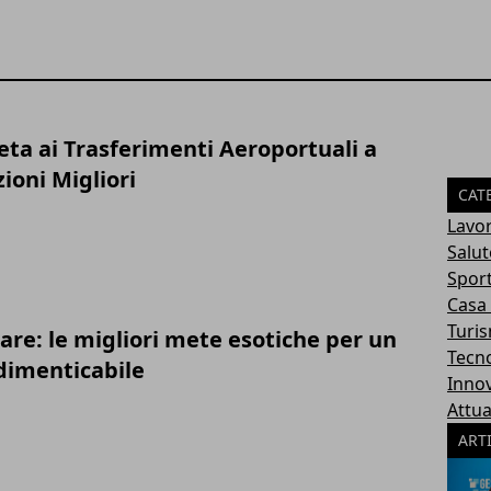
ta ai Trasferimenti Aeroportuali a
ioni Migliori
CAT
Lavo
Salut
Spor
Casa
Turi
are: le migliori mete esotiche per un
Tecn
dimenticabile
Inno
Attua
ART