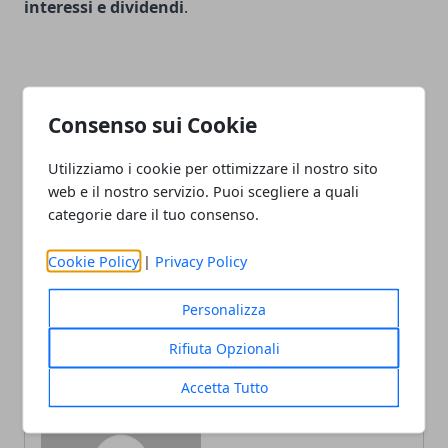
interessi e dividendi
.
Consenso sui Cookie
Facebook
Twitter
Whatsapp
Utilizziamo i cookie per ottimizzare il nostro sito
web e il nostro servizio. Puoi scegliere a quali
categorie dare il tuo consenso.
Articolo Precedente
Articolo Successivo
Cookie Policy
|
Privacy Policy
I vantaggi del noleggio a
Acquistare una voliera:
lungo termine
tutte le caratteristiche da
Personalizza
valutare
Rifiuta Opzionali
Accetta Tutto