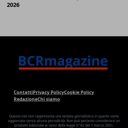
2026
Contatti
Privacy Policy
Cookie Policy
Redazione
Chi siamo
Questo sito non rappresenta una testata giornalistica in quanto viene
aggiornato senza alcuna periodicità. Non può pertanto considerarsi un
prodotto editoriale ai sensi della legge n° 62 del 7 marzo 2001.