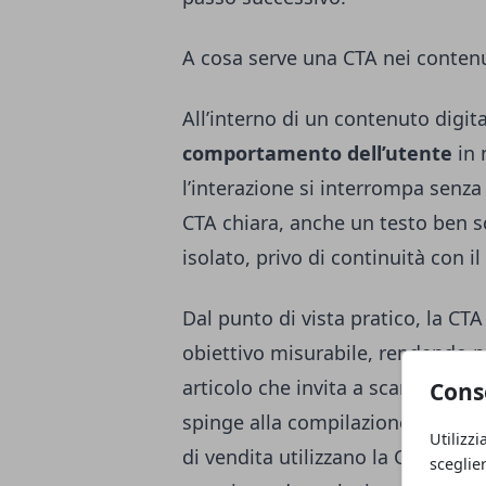
A cosa serve una CTA nei contenut
All’interno di un contenuto digita
comportamento dell’utente
in
l’interazione si interrompa senza
CTA chiara, anche un testo ben sc
isolato, privo di continuità con il
Dal punto di vista pratico, la CT
obiettivo misurabile, rendendo po
articolo che invita a scaricare 
Cons
spinge alla compilazione di un m
Utilizzi
di vendita utilizzano la CTA per gu
sceglie