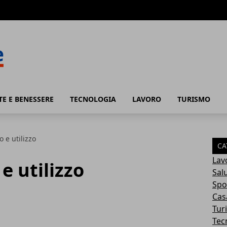
TE E BENESSERE
TECNOLOGIA
LAVORO
TURISMO
o e utilizzo
CA
Lav
 e utilizzo
Sal
Spo
Cas
Tur
Tec