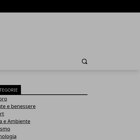
Cerca
TEGORIE
oro
ute e benessere
rt
a e Ambiente
ismo
nologia