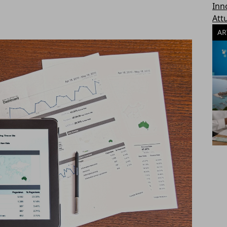
Inn
Attu
AR