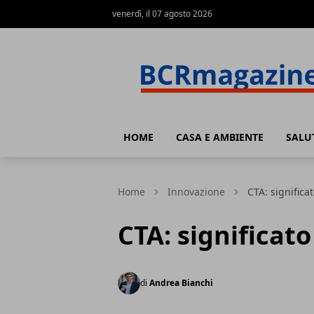
venerdì, il 07 agosto 2026
BCR Magazine
HOME
CASA E AMBIENTE
SALU
Home
Innovazione
CTA: significat
CTA: significato
di
Andrea Bianchi