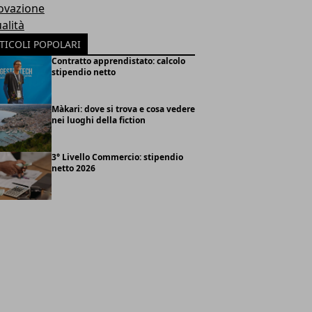
ovazione
alità
TICOLI POPOLARI
Contratto apprendistato: calcolo
stipendio netto
Màkari: dove si trova e cosa vedere
nei luoghi della fiction
3° Livello Commercio: stipendio
netto 2026