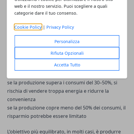
ottimizzare l’utilizzo degli elettrodomestici nelle ore
web e il nostro servizio. Puoi scegliere a quali
di sole.
categorie dare il tuo consenso.
Come capire se l’impianto è sovradimensionato
Cookie Policy
|
Privacy Policy
Personalizza
Un indicatore semplice è confrontare produzione
stimata e consumi annui:
Rifiuta Opzionali
Accetta Tutto
se la produzione annua è simile ai consumi, il
dimensionamento è coerente
se la produzione supera i consumi del 30–50%, si
rischia di vendere troppa energia e ridurre la
convenienza
se la produzione copre meno del 50% dei consumi, il
risparmio potrebbe essere limitato
L’obiettivo più equilibrato, in molti casi, è produrre