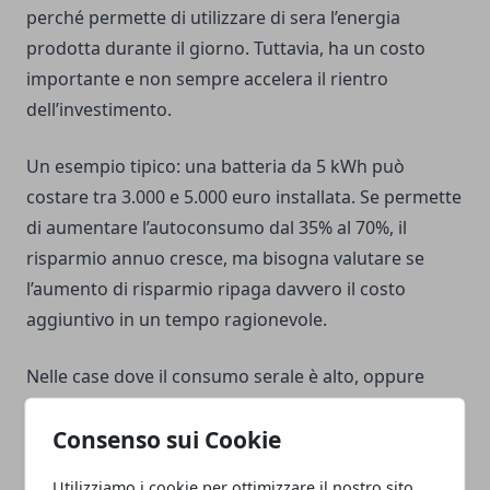
perché permette di utilizzare di sera l’energia
prodotta durante il giorno. Tuttavia, ha un costo
importante e non sempre accelera il rientro
dell’investimento.
Un esempio tipico: una batteria da 5 kWh può
costare tra 3.000 e 5.000 euro installata. Se permette
di aumentare l’autoconsumo dal 35% al 70%, il
risparmio annuo cresce, ma bisogna valutare se
l’aumento di risparmio ripaga davvero il costo
aggiuntivo in un tempo ragionevole.
Nelle case dove il consumo serale è alto, oppure
dove si usa una pompa di calore, l’accumulo può
Consenso sui Cookie
diventare più interessante. Nelle case con consumi
bassi o molto distribuiti, spesso conviene prima
Utilizziamo i cookie per ottimizzare il nostro sito