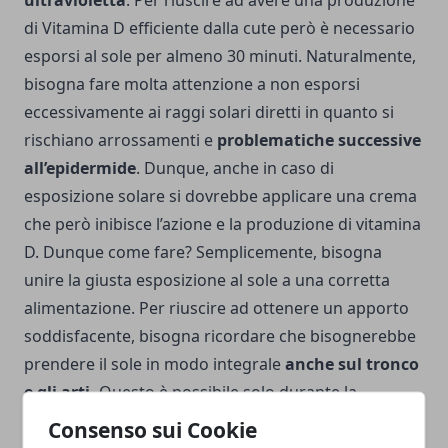
ultravioletta
. Per riuscire ad avere una produzione
di Vitamina D efficiente dalla cute però è necessario
esporsi al sole per almeno 30 minuti. Naturalmente,
bisogna fare molta attenzione a non esporsi
eccessivamente ai raggi solari diretti in quanto si
rischiano arrossamenti e
problematiche successive
all’epidermide
. Dunque, anche in caso di
esposizione solare si dovrebbe applicare una crema
che però inibisce l’azione e la produzione di vitamina
D. Dunque come fare? Semplicemente, bisogna
unire la giusta esposizione al sole a una corretta
alimentazione. Per riuscire ad ottenere un apporto
soddisfacente, bisogna ricordare che bisognerebbe
prendere il sole in modo integrale
anche sul tronco
e gli arti.
Questo è possibile solo durante la
stagione estiva, quindi durante il periodo invernale,
Consenso sui Cookie