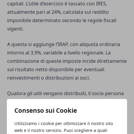
capitali. L’utile d’esercizio è tassato con IRES,
attualmente pari al 24%, calcolata sul reddito
imponibile determinato secondo le regole fiscali
vigenti.
A questa si aggiunge l’IRAP, con aliquota ordinaria
intorno al 3,9%, variabile a livello regionale. La
combinazione di queste imposte incide direttamente
sul risultato netto disponibile per eventuali
reinvestimenti o distribuzioni ai soci.
Qualora gli utili vengano distribuiti, il socio persona
fisica è soggetto a ulteriore tassazione sui dividendi,
Consenso sui Cookie
con applicazione dell’imposta sostitutiva prevista
dalla normativa fiscale. Questo comporta una
Utilizziamo i cookie per ottimizzare il nostro sito
doppia imposizione economica: prima in capo alla
web e il nostro servizio. Puoi scegliere a quali