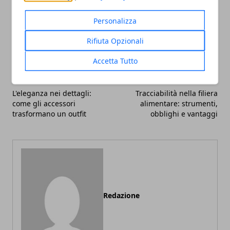
Personalizza
Facebook
Twitter
Whatsapp
Rifiuta Opzionali
Accetta Tutto
Articolo Precedente
Articolo Successivo
L'eleganza nei dettagli:
Tracciabilità nella filiera
come gli accessori
alimentare: strumenti,
trasformano un outfit
obblighi e vantaggi
Redazione