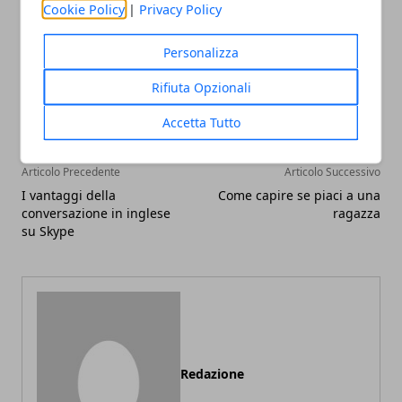
Cookie Policy
|
Privacy Policy
Personalizza
Facebook
Twitter
Whatsapp
Rifiuta Opzionali
Accetta Tutto
Articolo Precedente
Articolo Successivo
I vantaggi della
Come capire se piaci a una
conversazione in inglese
ragazza
su Skype
Redazione