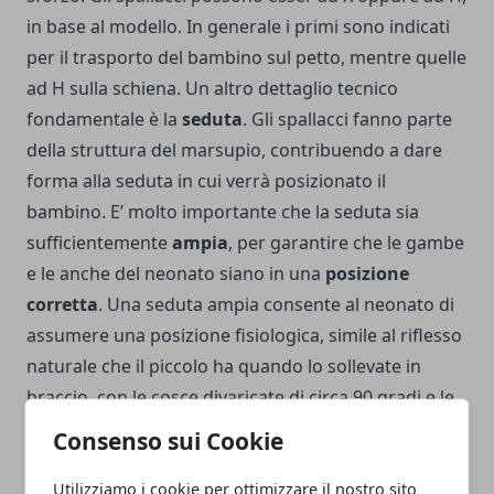
in base al modello. In generale i primi sono indicati
per il trasporto del bambino sul petto, mentre quelle
ad H sulla schiena. Un altro dettaglio tecnico
fondamentale è la
seduta
. Gli spallacci fanno parte
della struttura del marsupio, contribuendo a dare
forma alla seduta in cui verrà posizionato il
bambino. E’ molto importante che la seduta sia
sufficientemente
ampia
, per garantire che le gambe
e le anche del neonato siano in una
posizione
corretta
. Una seduta ampia consente al neonato di
assumere una posizione fisiologica, simile al riflesso
naturale che il piccolo ha quando lo sollevate in
braccio, con le cosce divaricate di circa 90 gradi e le
ginocchia sollevate. Questa posizione viene definita
Consenso sui Cookie
ad M, evita che le gambe siano a penzoloni
danneggiando le anche. Anche la
schiena
dev’essere
Utilizziamo i cookie per ottimizzare il nostro sito