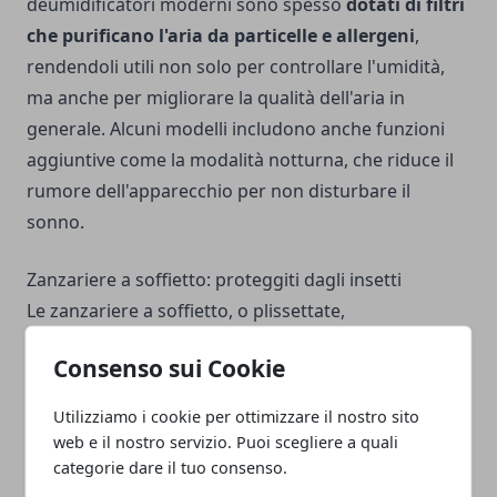
deumidificatori moderni sono spesso
dotati di filtri
che purificano l'aria da particelle e allergeni
,
rendendoli utili non solo per controllare l'umidità,
ma anche per migliorare la qualità dell'aria in
generale. Alcuni modelli includono anche funzioni
aggiuntive come la modalità notturna, che riduce il
rumore dell'apparecchio per non disturbare il
sonno.
Zanzariere a soffietto: proteggiti dagli insetti
Le zanzariere a soffietto, o plissettate,
rappresentano una soluzione innovativa e
Consenso sui Cookie
estremamente efficace per proteggere la casa dagli
insetti, senza rinunciare allo stile e alla praticità.
Utilizziamo i cookie per ottimizzare il nostro sito
Queste zanzariere
combinano qualità, sicurezza e
web e il nostro servizio. Puoi scegliere a quali
un design elegante
, adattandosi perfettamente a
categorie dare il tuo consenso.