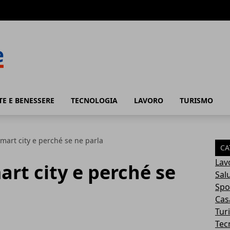
TE E BENESSERE
TECNOLOGIA
LAVORO
TURISMO
mart city e perché se ne parla
CA
Lav
art city e perché se
Sal
Spo
Cas
Tur
Tec