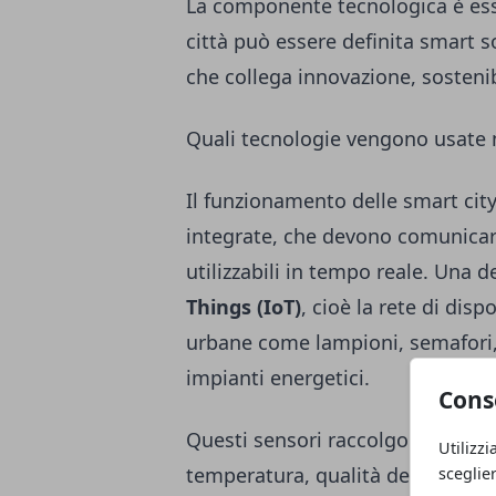
La componente tecnologica è esse
città può essere definita smart s
che collega innovazione, sosteni
Quali tecnologie vengono usate n
Il funzionamento delle smart cit
integrate, che devono comunicare
utilizzabili in tempo reale. Una de
Things (IoT)
, cioè la rete di disp
urbane come lampioni, semafori, 
impianti energetici.
Cons
Questi sensori raccolgono dati c
Utilizzi
temperatura, qualità dell’aria, rumo
sceglie