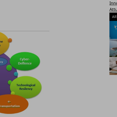
Inn
Attu
AR