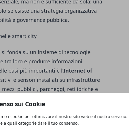
nziale, ma non è sufficiente da sola: una
olo se esiste una strategia organizzativa
bilità e governance pubblica.
elle smart city
y si fonda su un insieme di tecnologie
 tra loro e produrre informazioni
lle basi più importanti è l’
Internet of
ositivi e sensori installati su infrastrutture
mezzi pubblici, parcheggi, reti idriche e
enso sui Cookie
ontinui su parametri specifici, come
amo i cookie per ottimizzare il nostro sito web e il nostro servizio.
re, flussi di traffico o livelli di
re a quali categorie dare il tuo consenso.