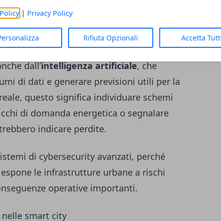
i vengono poi trasmessi attraverso reti di
Policy
|
Privacy Policy
ibra ottica e 5G, e gestiti tramite
.
Personalizza
Rifiuta Opzionali
Accetta Tut
nche dall’
intelligenza artificiale
, che
mi di dati e generare previsioni utili per la
reale, questo significa individuare schemi
 picchi di domanda energetica o segnalare
trebbero indicare perdite.
sistemi di cybersecurity avanzati, perché
 espone le infrastrutture urbane a rischi
onseguenze operative importanti.
nelle smart city