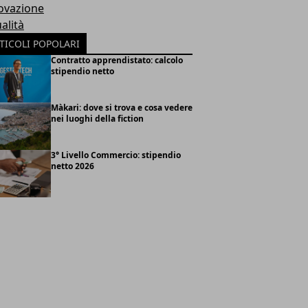
ovazione
alità
TICOLI POPOLARI
Contratto apprendistato: calcolo
stipendio netto
Màkari: dove si trova e cosa vedere
nei luoghi della fiction
3° Livello Commercio: stipendio
netto 2026