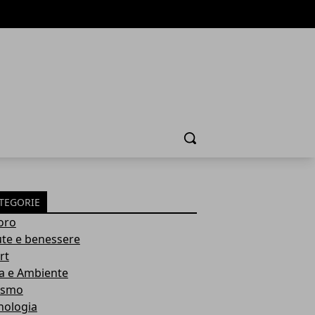
Cerca
TEGORIE
oro
ute e benessere
rt
a e Ambiente
ismo
nologia