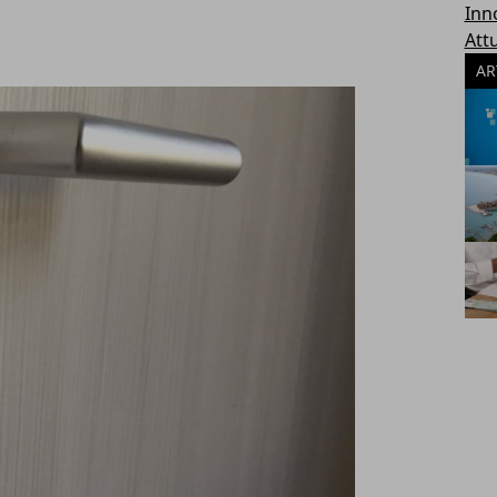
Inn
Attu
AR