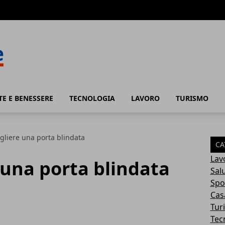
TE E BENESSERE
TECNOLOGIA
LAVORO
TURISMO
liere una porta blindata
CA
Lav
 una porta blindata
Sal
Spo
Cas
Tur
Tec