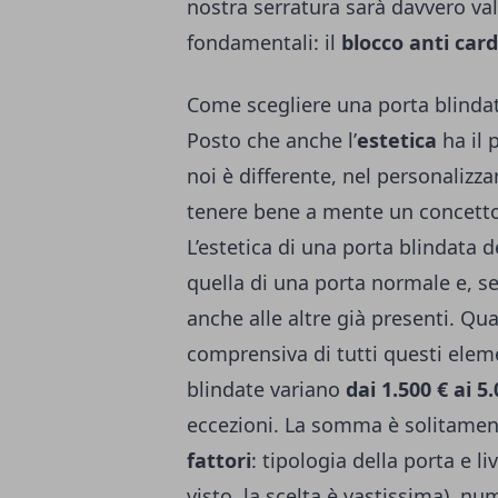
nostra serratura sarà davvero vali
fondamentali: il
blocco anti card
Come scegliere una porta blindata?
Posto che anche l’
estetica
ha il 
noi è differente, nel personalizz
tenere bene a mente un concetto
L’estetica di una porta blindata 
quella di una porta normale e, s
anche alle altre già presenti. Qu
comprensiva di tutti questi ele
blindate variano
dai 1.500 € ai 5.
eccezioni. La somma è solitament
fattori
: tipologia della porta e l
visto, la scelta è vastissima), nu