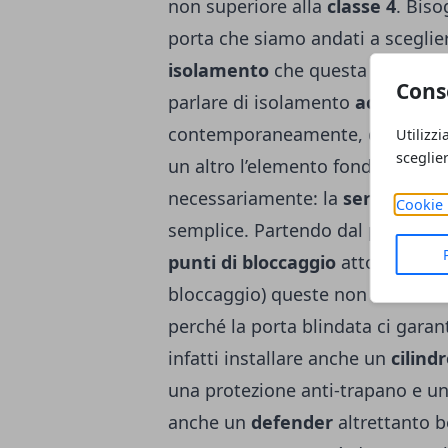
non superiore alla
classe 4
. Biso
porta che siamo andati a sceglie
isolamento
che questa garantisce
Cons
parlare di isolamento
acustico
,
contemporaneamente, disponibili 
Utilizzi
sceglie
un altro l’elemento fondamentale
necessariamente: la
serratura
. 
Cookie 
semplice. Partendo dal presuppos
punti di bloccaggio
attorno al pe
bloccaggio) queste non sono le 
perché la porta blindata ci garant
infatti installare anche un
cilind
una protezione anti-trapano e u
anche un
defender
altrettanto b