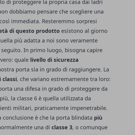
llo di
proteggere la propria casa dai ladri
, non dobbiamo pensare che scegliere una
e così immediata. Resteremmo sorpresi
età di questo prodotto
esistono al giorno
” quella più adatta a noi sono veramente
i seguito. In primo luogo, bisogna capire
vvero: quale
livello di sicurezza
ostra porta sia in grado di raggiungere. La
i classi
, che variano estremamente tra loro:
mporta una difesa in grado di proteggere da
iù, la classe 6 è quella utilizzata da
ienti militari, praticamente impenetrabile.
a conclusione è che la porta blindata
più
normalmente una di
classe 3
, o comunque