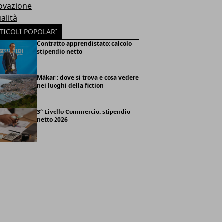
ovazione
alità
TICOLI POPOLARI
Contratto apprendistato: calcolo
stipendio netto
Màkari: dove si trova e cosa vedere
nei luoghi della fiction
3° Livello Commercio: stipendio
netto 2026