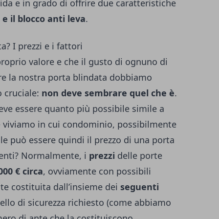
da e in grado di offrire due caratteristiche
 e il blocco anti leva
.
 I prezzi e i fattori
proprio valore e che il gusto di ognuno di
are la nostra porta blindata dobbiamo
 cruciale:
non deve sembrare quel che è
.
deve essere quanto più possibile simile a
e viviamo in cui condominio, possibilmente
ale può essere quindi il prezzo di una porta
menti? Normalmente, i
prezzi
delle porte
000 € circa
, ovviamente con possibili
e costituita dall’insieme dei
seguenti
ivello di sicurezza richiesto (come abbiamo
mero di ante che la costituiscono,