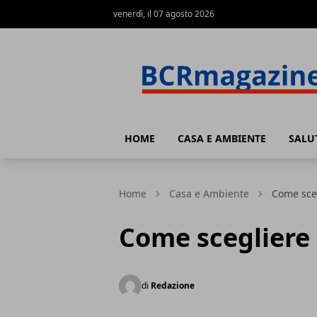
venerdì, il 07 agosto 2026
BCR Magazine
HOME
CASA E AMBIENTE
SALU
Home
Casa e Ambiente
Come sceg
Come scegliere
di
Redazione