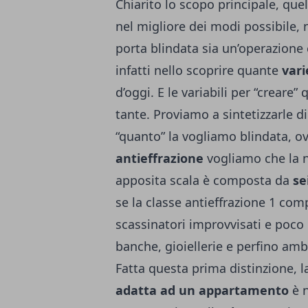
Chiarito lo scopo principale, que
nel migliore dei modi possibile
porta blindata sia un’operazion
infatti nello scoprire quante
vari
d’oggi. E le variabili per “creare
tante. Proviamo a sintetizzarle d
“quanto” la vogliamo blindata, o
antieffrazione
vogliamo che la n
apposita scala è composta da
se
se la classe antieffrazione 1 co
scassinatori improvvisati e poco p
banche, gioiellerie e perfino amb
Fatta questa prima distinzione, l
adatta ad un appartamento
è 