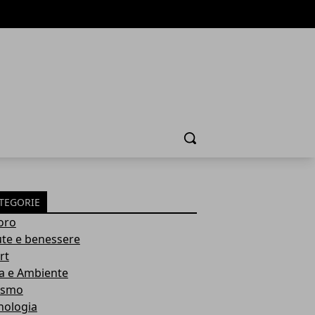
Cerca
TEGORIE
oro
ute e benessere
rt
a e Ambiente
ismo
nologia