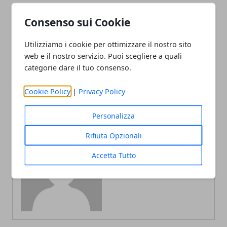
Consenso sui Cookie
Articolo Precedente
Articolo Successivo
Utilizziamo i cookie per ottimizzare il nostro sito
Come scegliere una porta
Casse amplificate, come
blindata
funzionano e come
web e il nostro servizio. Puoi scegliere a quali
scegliere il modello
categorie dare il tuo consenso.
migliore
Cookie Policy
|
Privacy Policy
Personalizza
Rifiuta Opzionali
Accetta Tutto
Redazione