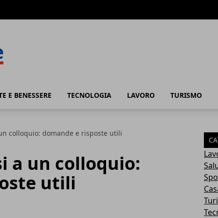
TE E BENESSERE
TECNOLOGIA
LAVORO
TURISMO
n colloquio: domande e risposte utili
CA
Lav
 a un colloquio:
Sal
ste utili
Spo
Cas
Tur
Tec