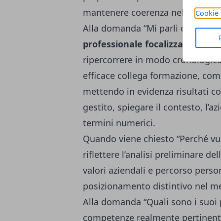
mantenere coerenza nel discorso
Cookie 
Alla domanda “Mi parli di lei”, 
professionale focalizzata
su esp
ripercorrere in modo cronologico
efficace collega formazione, comp
mettendo in evidenza risultati c
gestito, spiegare il contesto, l’a
termini numerici.
Quando viene chiesto “Perché vuo
riflettere l’analisi preliminare de
valori aziendali e percorso person
posizionamento distintivo nel m
Alla domanda “Quali sono i suoi p
competenze realmente pertinenti,