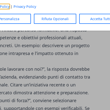
.
Policy
|
Privacy Policy
è opportuno
costruire una sintesi
Personalizza
Rifiuta Opzionali
Accetta Tut
erienze rilevanti per il ruolo, evitando di
 l’intero percorso formativo. Una risposta
etenze e obiettivi professionali attuali,
oncreti. Un esempio: descrivere un progetto
zione intrapresa e l’impatto ottenuto in
le lavorare con noi?”, la risposta dovrebbe
ll’azienda, evidenziando punti di contatto tra
ale. Citare un’iniziativa recente o un
ercato dimostra attenzione e preparazione.
unti di forza?”, conviene selezionare
 supportandole con esempi verificabili. Se