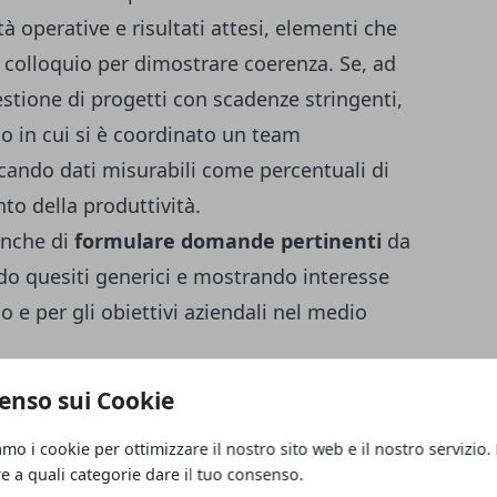
 operative e risultati attesi, elementi che
l colloquio per dimostrare coerenza. Se, ad
stione di progetti con scadenze stringenti,
o in cui si è coordinato un team
cando dati misurabili come percentuali di
to della produttività.
anche di
formulare domande pertinenti
da
ndo quesiti generici e mostrando interesse
o e per gli obiettivi aziendali nel medio
strutturare le risposte
enso sui Cookie
no spesso domande ricorrenti che mirano
amo i cookie per ottimizzare il nostro sito web e il nostro servizio.
ze tecniche e capacità relazionali;
re a quali categorie dare il tuo consenso.
ce il rischio di esitazioni e consente di