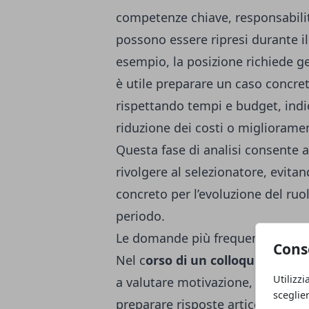
competenze chiave, responsabilità
possono essere ripresi durante i
esempio, la posizione richiede ge
è utile preparare un caso concret
rispettando tempi e budget, indi
riduzione dei costi o miglioramen
Questa fase di analisi consente 
rivolgere al selezionatore, evita
concreto per l’evoluzione del ruol
periodo.
Le domande più frequenti e come 
Cons
Nel c
orso di un colloquio
emergo
Utilizzi
a valutare motivazione, competen
sceglie
preparare risposte articolate ridu