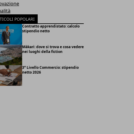
ovazione
alità
TICOLI POPOLARI
Contratto apprendistato: calcolo
stipendio netto
Màkari: dove si trova e cosa vedere
nei luoghi della fiction
3° Livello Commercio: stipendio
netto 2026