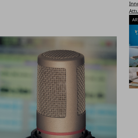
Inn
Attu
AR