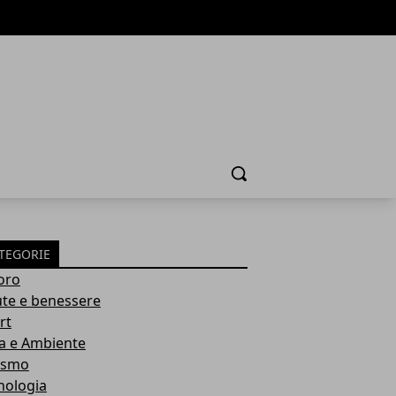
Cerca
TEGORIE
oro
ute e benessere
rt
a e Ambiente
ismo
nologia