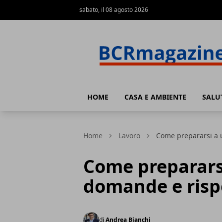
sabato, il 08 agosto 2026
BCR Magazine
HOME
CASA E AMBIENTE
SALU
Home
Lavoro
Come prepararsi a u
Come prepararsi
domande e rispo
di
Andrea Bianchi