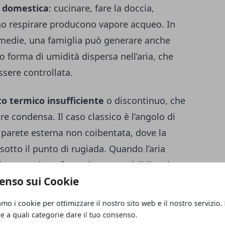
a domestica
: cucinare, fare la doccia,
ino respirare producono vapore acqueo. In
medie, una famiglia può generare anche
tto forma di umidità dispersa nell’aria, che
sere controllata.
o termico insufficiente
o discontinuo, che
re condensa. Il caso classico è l’angolo di
parete esterna non coibentata, dove la
otto il punto di rugiada. Quando l’aria
a zona, si trasforma in acqua visibile o in
enso sui Cookie
limenta muffa.
amo i cookie per ottimizzare il nostro sito web e il nostro servizio.
umidità proviene dal muro stesso, come nel
re a quali categorie dare il tuo consenso.