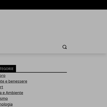
Cerca
TEGORIE
oro
ute e benessere
rt
a e Ambiente
ismo
nologia