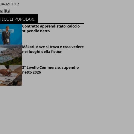
ovazione
alità
TICOLI POPOLARI
Contratto apprendistato: calcolo
stipendio netto
Màkari: dove si trova e cosa vedere
nei luoghi della fiction
3° Livello Commercio: stipendio
netto 2026