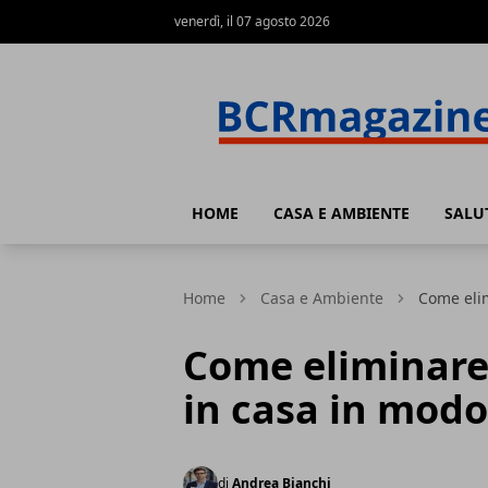
venerdì, il 07 agosto 2026
BCR Magazine
HOME
CASA E AMBIENTE
SALU
Home
Casa e Ambiente
Come elim
Come eliminare
in casa in modo
di
Andrea Bianchi