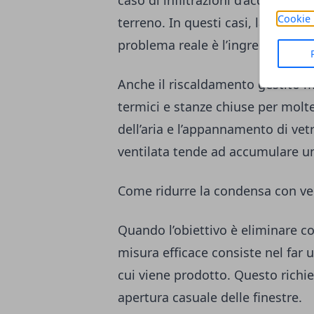
caso di infiltrazioni d’acqua piova
Cookie 
terreno. In questi casi, la conde
problema reale è l’ingresso conti
Anche il riscaldamento gestito m
termici e stanze chiuse per molt
dell’aria e l’appannamento di vet
ventilata tende ad accumulare u
Come ridurre la condensa con ven
Quando l’obiettivo è eliminare c
misura efficace consiste nel far 
cui viene prodotto. Questo richi
apertura casuale delle finestre.