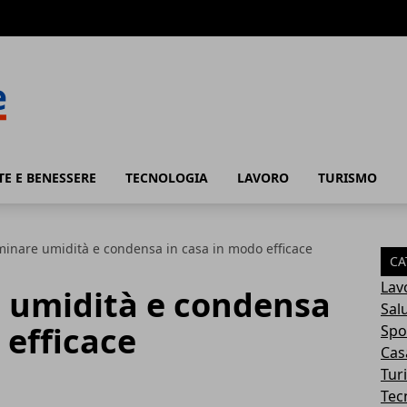
TE E BENESSERE
TECNOLOGIA
LAVORO
TURISMO
inare umidità e condensa in casa in modo efficace
CA
Lav
 umidità e condensa
Sal
 efficace
Spo
Cas
Tur
Tec