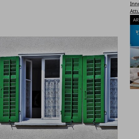
Inn
Attu
AR