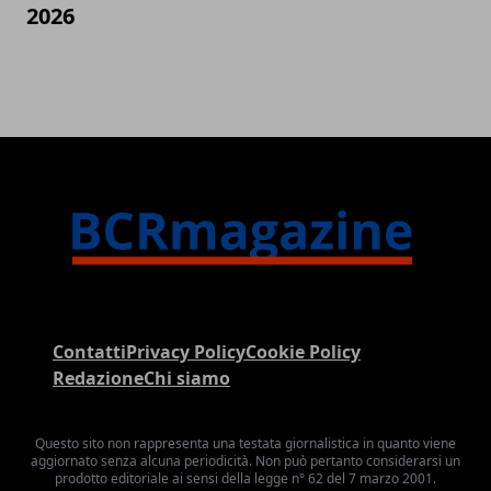
2026
Contatti
Privacy Policy
Cookie Policy
Redazione
Chi siamo
Questo sito non rappresenta una testata giornalistica in quanto viene
aggiornato senza alcuna periodicità. Non può pertanto considerarsi un
prodotto editoriale ai sensi della legge n° 62 del 7 marzo 2001.