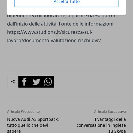
Accetta Tutto
imprenditoriale con almeno 1
dipendente/collaboratore, a partire da 90 giorni
dall’inizio delle attività. Fonte delle informazioni:
https://www.studiohs.it/sicurezza-sul-
lavoro/documento-valutazione-rischi-dvr/
Facebook
Twitter
Whatsapp
Articolo Precedente
Articolo Successivo
Nuova Audi A3 Sportback:
I vantaggi della
tutto quello che devi
conversazione in inglese
sapere
su Skype