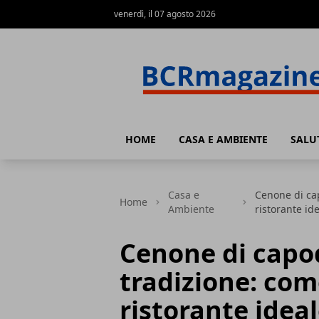
venerdì, il 07 agosto 2026
BCR Magazine
HOME
CASA E AMBIENTE
SALU
Casa e
Cenone di cap
Home
Ambiente
ristorante id
Cenone di capod
tradizione: come
ristorante idea