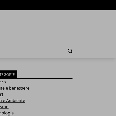
Cerca
TEGORIE
oro
ute e benessere
rt
a e Ambiente
ismo
nologia