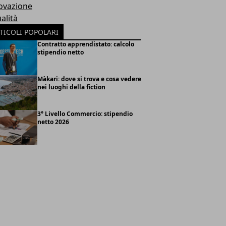
ovazione
alità
TICOLI POPOLARI
Contratto apprendistato: calcolo
stipendio netto
Màkari: dove si trova e cosa vedere
nei luoghi della fiction
3° Livello Commercio: stipendio
netto 2026