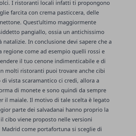
ci. I ristoranti locali infatti ti propongono
lie farcita con crema pasticcera, delle
panettone. Quest’ultimo maggiormente
cosiddetto pangiallo, ossia un antichissimo
tà natalizie. In conclusione devi sapere che a
la regione come ad esempio quelli rossi e
rendere il tuo cenone indimenticabile e di
n molti ristoranti puoi trovare anche cibi
 di vista scaramantico ci credi, allora a
 forma di monete e sono quindi da sempre
 il maiale. Il motivo di tale scelta è legato
gior parte dei salvadanai hanno proprio la
l cibo viene proposto nelle versioni
 Madrid come portafortuna si sceglie di