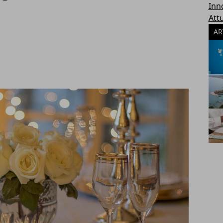
Inn
Attu
AR