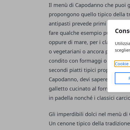
Il menù di Capodanno che puoi gu
propongono quello tipico della tr
antipasti prevede primi piatti ch
Cons
fare qualche esempio puoi optare
oppure di mare, per i classici gno
Utilizzi
sceglie
o vegetariani o ancora per un riso
condito con formaggi o con una 
Cookie 
secondi piatti tipici proposti dai
Capodanno, devi sapere che i più 
galletto cucinato al forno con pa
in padella nonché i classici carciof
Gli imperdibili dolci nel menù d
Un cenone tipico della tradizion