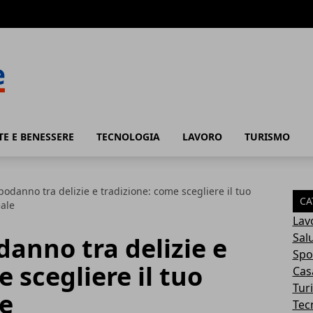
TE E BENESSERE
TECNOLOGIA
LAVORO
TURISMO
odanno tra delizie e tradizione: come scegliere il tuo
CA
eale
Lav
Sal
anno tra delizie e
Spo
 scegliere il tuo
Cas
Tur
le
Tec