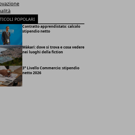
ovazione
alità
TICOLI POPOLARI
Contratto apprendistato: calcolo
stipendio netto
Màkari: dove si trova e cosa vedere
nei luoghi della fiction
3° Livello Commercio: stipendio
netto 2026