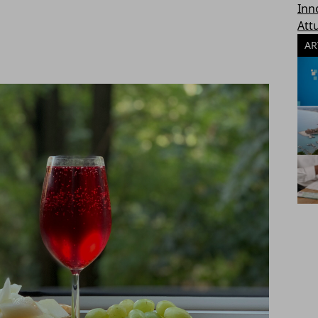
Inn
Attu
AR