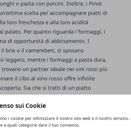
funghi o pasta con porcini. Inoltre, i Pinot
 un'ottima scelta per accompagnare piatti di
lla loro freschezza e alla loro acidità
al palato. Per quanto riguarda i formaggi, i
ma di opportunità di abbinamento. I
l brie o il camembert, si sposano
r leggero, mentre i formaggi a pasta dura,
 trovano un partner ideale nei vini rossi più
inare il cibo al vino rosso offre infinite
coperta. Sia che si tratti di un piatto
n pasto leggero a base di verdure, c'è un
enso sui Cookie
e e a ogni palato. Esplorare le diverse
può arricchire l'esperienza culinaria e
amo i cookie per ottimizzare il nostro sito web e il nostro servizio.
sorprendenti e appaganti per il palato.
re a quali categorie dare il tuo consenso.