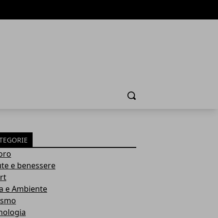
Cerca
TEGORIE
oro
ute e benessere
rt
a e Ambiente
ismo
nologia