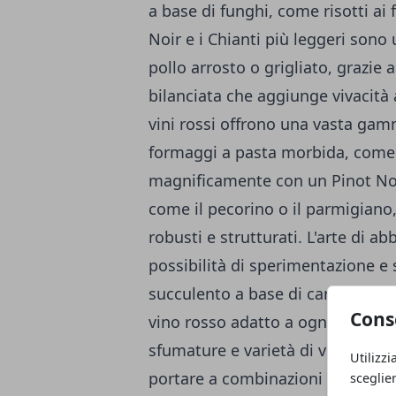
a base di funghi, come risotti ai 
Noir e i Chianti più leggeri sono
pollo arrosto o grigliato, grazie a
bilanciata che aggiunge vivacità 
vini rossi offrono una vasta gam
formaggi a pasta morbida, come i
magnificamente con un Pinot Noi
come il pecorino o il parmigiano,
robusti e strutturati. L'arte di abb
possibilità di sperimentazione e s
succulento a base di carne o di u
Cons
vino rosso adatto a ogni occasion
sfumature e varietà di vini rossi 
Utilizzi
portare a combinazioni di sapori 
sceglie