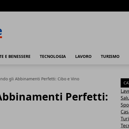
TE E BENESSERE
TECNOLOGIA
LAVORO
TURISMO
ndo gli Abbinamenti Perfetti: Cibo e Vino
CA
Lav
Abbinamenti Perfetti:
Sal
Spo
Cas
Tur
Tec