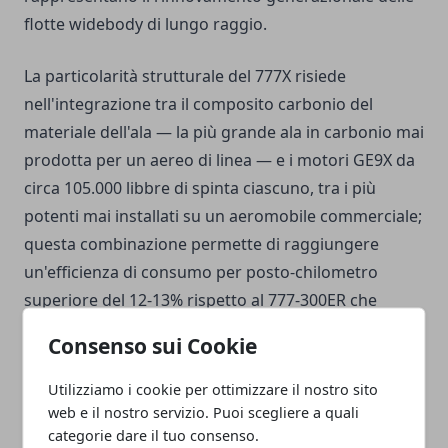
flotte widebody di lungo raggio.
La particolarità strutturale del 777X risiede
nell'integrazione tra il composito carbonio del
materiale dell'ala — la più grande ala in carbonio mai
prodotta per un aereo di linea — e i motori GE9X da
circa 105.000 libbre di spinta ciascuno, tra i più
potenti mai installati su un aeromobile commerciale;
questa combinazione permette di raggiungere
un'efficienza di consumo per posto-chilometro
superiore del 12-13% rispetto al 777-300ER che
sostituisce, un dato rilevante quando i costi operativi
Consenso sui Cookie
del carburante continuano a rappresentare la voce
più significativa nel conto economico delle
Utilizziamo i cookie per ottimizzare il nostro sito
compagnie aeree di lungo raggio.
web e il nostro servizio. Puoi scegliere a quali
categorie dare il tuo consenso.