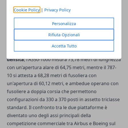
Airbus A350-1000 e Boeing 787-10: dimensioni e
Cookie Policy
|
Privacy Policy
confronto operativo
Personalizza
Nella fascia immediatamente inferiore per
Rifiuta Opzionali
dimensioni assolute, l'
Airbus A350-1000 e il Boeing
787-10
rappresentano i
widebody di riferimento
Accetta Tutto
per le rotte intercontinentali di media e alta
densità
; l'A350-1000 misura 73,78 metri di lunghezza
con un'apertura alare di 64,75 metri, mentre il 787-
10 si attesta a 68,28 metri di fusoliera con
un'apertura di 60,12 metri, e ambedue operano con
fusoliere a doppia corsia che permettono
configurazioni da 330 a 370 posti in assetto triclasse
standard. Il confronto tra le due piattaforme è
diventato uno degli assi principali della
competizione commerciale tra Airbus e Boeing sul