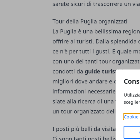
sarete sicuri di trascorrere un v
Tour della Puglia organizzati
La Puglia è una bellissima region
offrire ai turisti. Dalla splendida 
ce n'è per tutti i gusti. E quale 
con uno dei tanti tour organizzat
condotti da
guide turistiche pug
Cons
migliori dove andare e cosa vedere
informazioni necessarie sulla stor
Utilizzi
siate alla ricerca di una vacanza
sceglie
un tour organizzato della Puglia è
Cookie 
I posti più belli da visitare in Pug
Ci sono tanti posti bellissimi da 