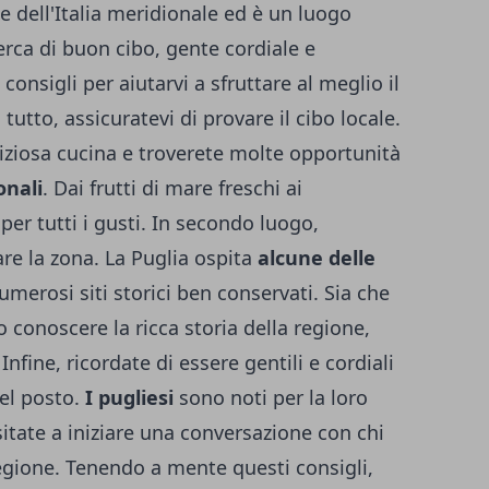
e dell'Italia meridionale ed è un luogo
icerca di buon cibo, gente cordiale e
onsigli per aiutarvi a sfruttare al meglio il
tutto, assicuratevi di provare il cibo locale.
liziosa cucina e troverete molte opportunità
onali
. Dai frutti di mare freschi ai
 per tutti i gusti. In secondo luogo,
re la zona. La Puglia ospita
alcune delle
numerosi siti storici ben conservati. Sia che
 o conoscere la ricca storia della regione,
Infine, ricordate di essere gentili e cordiali
el posto.
I pugliesi
sono noti per la loro
sitate a iniziare una conversazione con chi
egione. Tenendo a mente questi consigli,