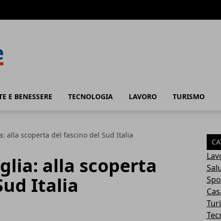
TE E BENESSERE
TECNOLOGIA
LAVORO
TURISMO
a: alla scoperta del fascino del Sud Italia
CA
Lav
glia: alla scoperta
Sal
Sud Italia
Spo
Cas
Tur
Tec