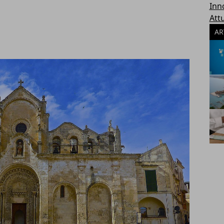
Inn
Attu
AR