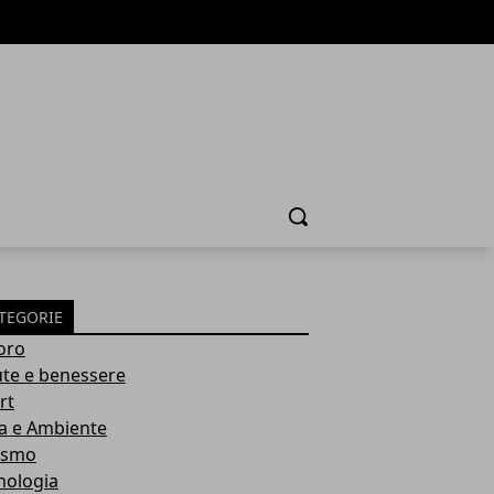
Cerca
TEGORIE
oro
ute e benessere
rt
a e Ambiente
ismo
nologia