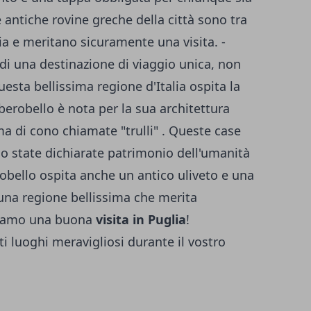
Le antiche rovine greche della città sono tra
lia e meritano sicuramente una visita. -
a di una destinazione di viaggio unica, non
uesta bellissima regione d'Italia ospita la
lberobello è nota per la sua architettura
ma di cono chiamate "trulli" . Queste case
o state dichiarate patrimonio dell'umanità
erobello ospita anche un antico uliveto e una
 una regione bellissima che merita
uriamo una buona
visita in Puglia
!
sti luoghi meravigliosi durante il vostro