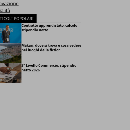
ovazione
alità
TICOLI POPOLARI
Contratto apprendistato: calcolo
stipendio netto
Màkari: dove si trova e cosa vedere
nei luoghi della fiction
3° Livello Commercio: stipendio
netto 2026