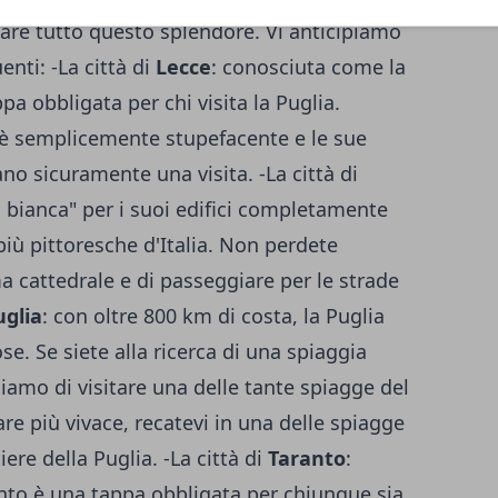
are tutto questo splendore. Vi anticipiamo
enti: -La città di
Lecce
: conosciuta come la
pa obbligata per chi visita la Puglia.
à è semplicemente stupefacente e le sue
o sicuramente una visita. -La città di
à bianca" per i suoi edifici completamente
più pittoresche d'Italia. Non perdete
ima cattedrale e di passeggiare per le strade
uglia
: con oltre 800 km di costa, la Puglia
. Se siete alla ricerca di una spiaggia
gliamo di visitare una delle tante spiagge del
re più vivace, recatevi in una delle spiagge
tiere della Puglia. -La città di
Taranto
:
anto è una tappa obbligata per chiunque sia