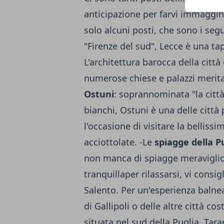
anticipazione per farvi immaggin
solo alcuni posti, che sono i segu
"Firenze del sud", Lecce è una tap
L'architettura barocca della citt
numerose chiese e palazzi meritan
Ostuni
: soprannominata "la citt
bianchi, Ostuni è una delle città 
l'occasione di visitare la belliss
acciottolate. -Le
spiagge della P
non manca di spiagge meravigliose
tranquillaper rilassarsi, vi consi
Salento. Per un'esperienza balnea
di Gallipoli o delle altre città cos
situata nel sud della Puglia, Tar