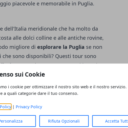
iaggio piacevole e memorabile in Puglia.
e dell'Italia meridionale che ha molto da
costa alle dolci colline e alle antiche rovine,
modo migliore di
esplorare la Puglia
se non
i che sono disponibili? Questi tour sono
liesi
esperte che conoscono tutti i posti
enso sui Cookie
. Inoltre, vi forniranno tutte le
ia e sulla cultura della regione. Quindi, che
amo i cookie per ottimizzare il nostro sito web e il nostro servizio.
 rilassante o di un'avventura emozionante,
re a quali categorie dare il tuo consenso.
 l'opzione perfetta.
Policy
|
Privacy Policy
lia
Personalizza
Rifiuta Opzionali
Accetta Tut
visitare in Puglia e non basta una breve