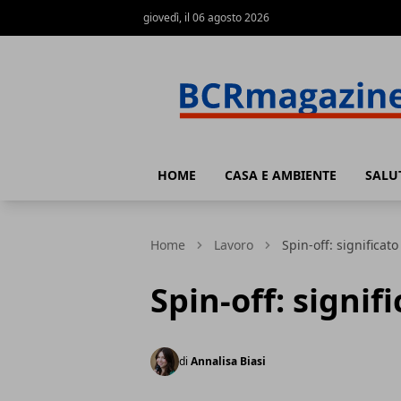
giovedì, il 06 agosto 2026
BCR Magazine
HOME
CASA E AMBIENTE
SALU
Home
Lavoro
Spin-off: significato
Spin-off: signif
di
Annalisa Biasi