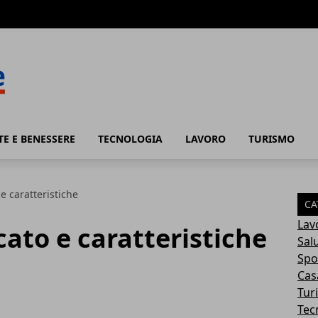
TE E BENESSERE
TECNOLOGIA
LAVORO
TURISMO
 e caratteristiche
CA
Lav
icato e caratteristiche
Sal
Spo
Cas
Tur
Tec