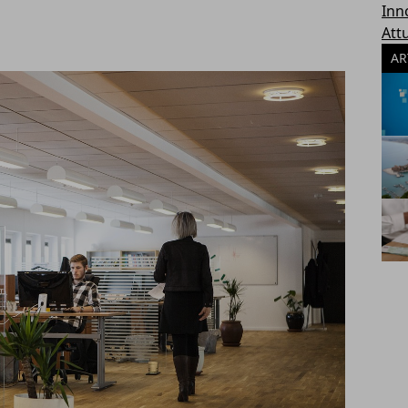
Inn
Attu
AR