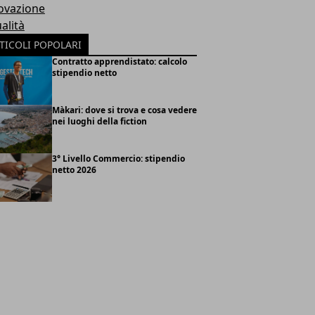
ovazione
alità
TICOLI POPOLARI
Contratto apprendistato: calcolo
stipendio netto
Màkari: dove si trova e cosa vedere
nei luoghi della fiction
3° Livello Commercio: stipendio
netto 2026