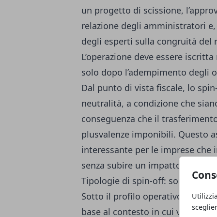
un progetto di scissione, l’appro
relazione degli amministratori e,
degli esperti sulla congruità del
L’operazione deve essere iscritta
solo dopo l’adempimento degli obb
Dal punto di vista fiscale, lo spi
neutralità, a condizione che siano
conseguenza che il trasferimen
plusvalenze imponibili. Questo a
interessante per le imprese che i
senza subire un impatto fiscale
Cons
Tipologie di spin-off: societario, 
Sotto il profilo operativo, lo
spin
Utilizzi
sceglie
base al contesto in cui viene reali