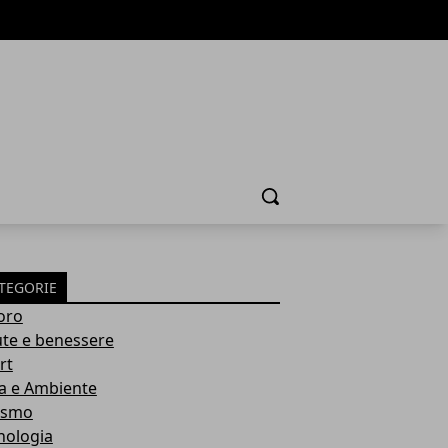
Cerca
TEGORIE
oro
ute e benessere
rt
a e Ambiente
ismo
nologia