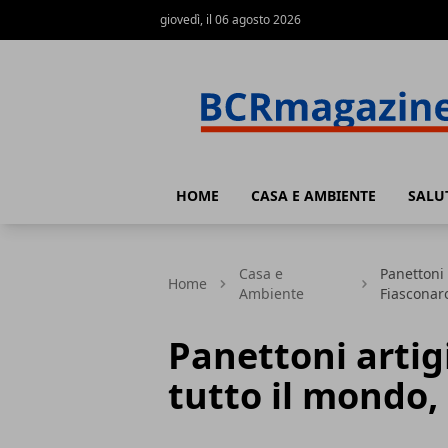
giovedì, il 06 agosto 2026
BCR Magazine
HOME
CASA E AMBIENTE
SALU
Casa e
Panettoni a
Home
Ambiente
Fiasconar
Panettoni artigi
tutto il mondo, 