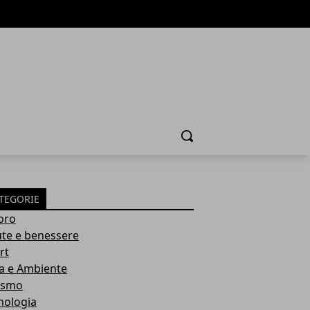
Cerca
TEGORIE
oro
ute e benessere
rt
a e Ambiente
ismo
nologia