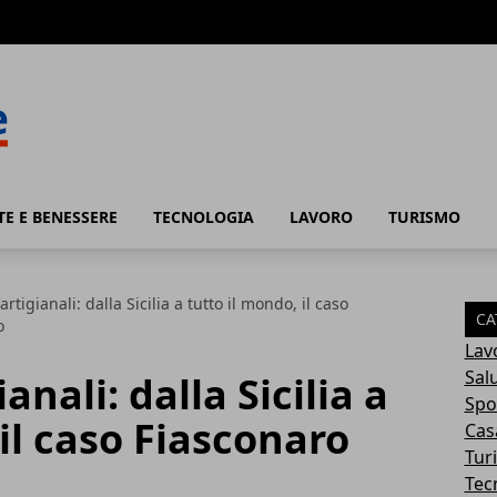
TE E BENESSERE
TECNOLOGIA
LAVORO
TURISMO
rtigianali: dalla Sicilia a tutto il mondo, il caso
CA
o
Lav
Sal
anali: dalla Sicilia a
Spo
il caso Fiasconaro
Cas
Tur
Tec