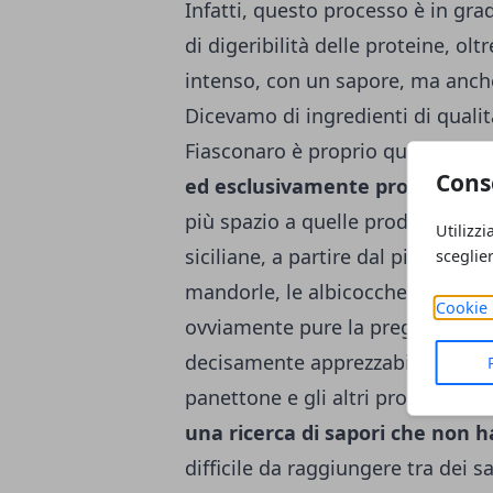
Infatti, questo processo è in grad
di digeribilità delle proteine, o
intenso, con un sapore, ma anche
Dicevamo di ingredienti di qualit
Fiasconaro è proprio quello di s
Cons
ed esclusivamente prodotti di 
più spazio a quelle produzioni ch
Utilizzi
siciliane, a partire dal pistacchi
sceglie
mandorle, le albicocche e il cio
Cookie 
ovviamente pure la pregiatissim
decisamente apprezzabile anche da
panettone e gli altri prodotti da
una ricerca di sapori che non h
difficile da raggiungere tra dei 