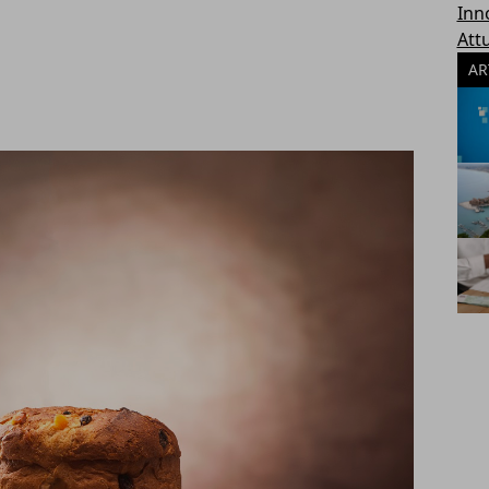
Inn
Attu
AR