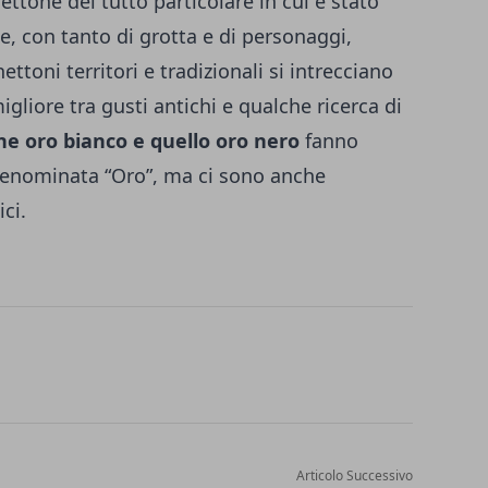
ttone del tutto particolare in cui è stato
e, con tanto di grotta e di personaggi,
ettoni territori e tradizionali si intrecciano
gliore tra gusti antichi e qualche ricerca di
e oro bianco e quello oro nero
fanno
 denominata “Oro”, ma ci sono anche
ci.
Articolo Successivo