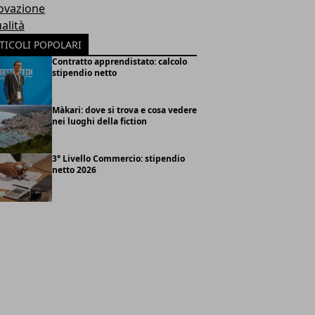
ovazione
alità
TICOLI POPOLARI
Contratto apprendistato: calcolo
stipendio netto
Màkari: dove si trova e cosa vedere
nei luoghi della fiction
3° Livello Commercio: stipendio
netto 2026