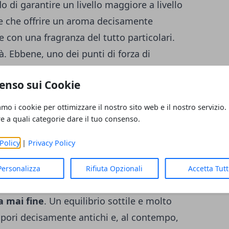
o di garantire un livello maggiore a livello
ltre che offrire un aroma decisamente
 con una fragranza del tutto particolari.
à. Ebbene, uno dei punti di forza di
elezionare con la massima attenzione
solo
enso sui Cookie
notevole qualità
, cercando di dare sempre
e sono caratteristiche di queste terre
amo i cookie per ottimizzare il nostro sito web e il nostro servizio.
o fino ad arrivare alle arance, passando per le
re a quali categorie dare il tuo consenso.
ccolato di Modica, senza dimenticare
Policy
|
Privacy Policy
a Manna delle Madonie.
Il risultato,
lle papille gustative di chi assaggia il
Personalizza
Rifiuta Opzionali
Accetta Tut
 forno Fiasconaro, è quello di poter
trovare
a mai fine
. Un equilibrio sottile e molto
sapori decisamente antichi e, al contempo,