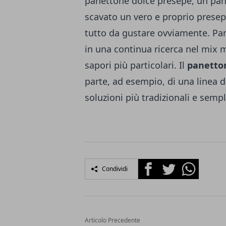
panettone dolce presepe, un pane
scavato un vero e proprio presep
tutto da gustare ovviamente.
Pan
in una continua ricerca nel mix mi
sapori più particolari. Il
panetton
parte, ad esempio, di una linea
soluzioni più tradizionali e sempli
Facebook
Twitter
Whatsapp
Condividi
Articolo Precedente