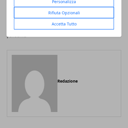
Personalizza
Rifiuta Opzionali
Articolo Precedente
Articolo Successivo
Accetta Tutto
Com’è cambiato il modo di
Vacanza in Sardegna: 5
fare shopping dopo la
luoghi da non perdere
pandemia
Redazione