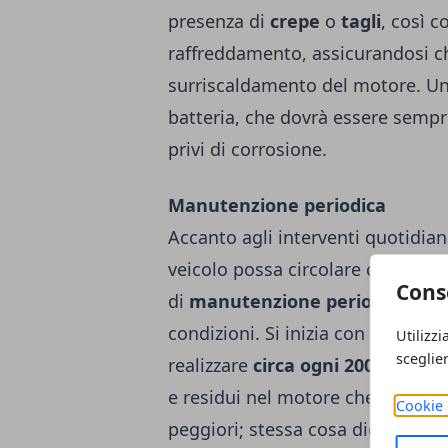
presenza di
crepe
o
tagli
, così c
raffreddamento, assicurandosi che 
surriscaldamento del motore. Un'
batteria, che dovrà essere sempr
privi di corrosione.
Manutenzione periodica
Accanto agli interventi quotidian
veicolo possa circolare correttam
Cons
di
manutenzione periodica
che 
condizioni. Si inizia con la sostit
Utilizzi
sceglie
realizzare
circa ogni 200 ore di u
e residui nel motore che potrebb
Cookie 
peggiori; stessa cosa dicasi anche