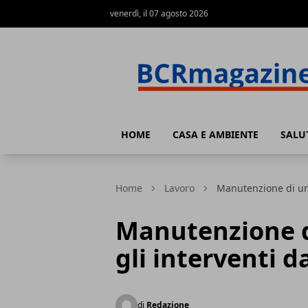
venerdì, il 07 agosto 2026
BCR Magazine
HOME
CASA E AMBIENTE
SALU
Home
Lavoro
Manutenzione di un t
Manutenzione di
gli interventi d
di
Redazione