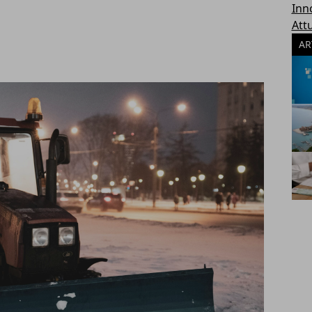
Inn
Attu
AR