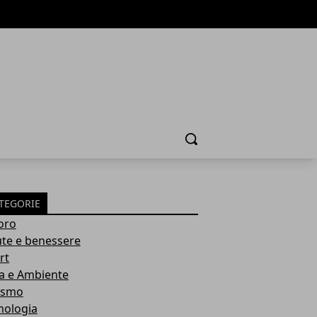
Cerca
TEGORIE
oro
ute e benessere
rt
a e Ambiente
ismo
nologia