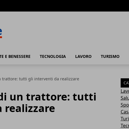
TE E BENESSERE
TECNOLOGIA
LAVORO
TURISMO
rattore: tutti gli interventi da realizzare
CA
Lav
 un trattore: tutti
Sal
a realizzare
Spo
Cas
Tur
Tec