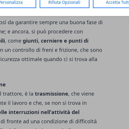
Personalizza
Rifiuta Opzionali
Accetta Tut
lavoro. La manutenzione periodica del
quanto riguarda la
sostituzione
osì da garantire sempre una buona fase di
urne; e ancora, si può procedere con
li
, come
giunti, cerniere e punti di
n un controllo di freni e frizione, che sono
curezza ottimale quando ci si trova alla
one
 trattore, è la
trasmissione
, che viene
e il lavoro e che, se non si trova in
le interruzioni nell'attività del
 di fronte ad una condizione di difficoltà