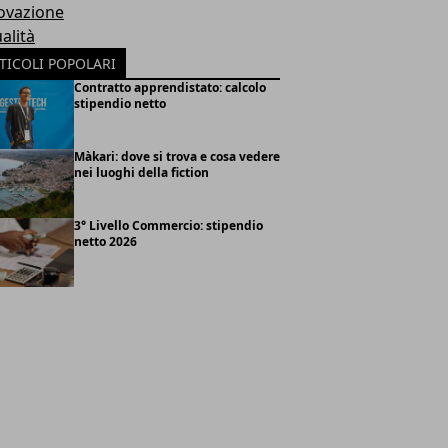
ovazione
alità
TICOLI POPOLARI
Contratto apprendistato: calcolo
stipendio netto
Màkari: dove si trova e cosa vedere
nei luoghi della fiction
3° Livello Commercio: stipendio
netto 2026