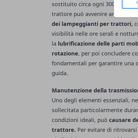
sostituito circa ogni 300 ore di 
trattore può avvenire anche per 
dei
lampeggianti per trattori
,
c
visibilità nelle ore serali e nott
la
lubrificazione delle parti mobi
rotazione
, per poi concludere co
fondamentali per garantire una si
guida.
Manutenzione della trasmissi
Uno degli elementi essenziali, nel
sollecitata particolarmente durant
condizioni ideali, può
causare del
trattore.
Per evitare di ritrovarsi