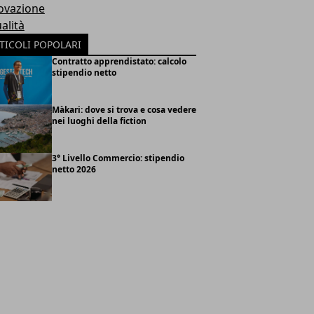
ovazione
alità
TICOLI POPOLARI
Contratto apprendistato: calcolo
stipendio netto
Màkari: dove si trova e cosa vedere
nei luoghi della fiction
3° Livello Commercio: stipendio
netto 2026