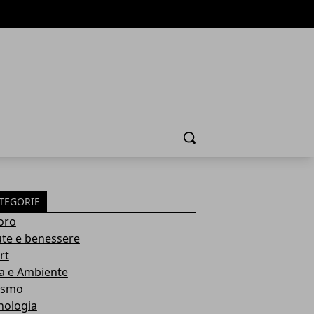
Cerca
TEGORIE
oro
ute e benessere
rt
a e Ambiente
ismo
nologia