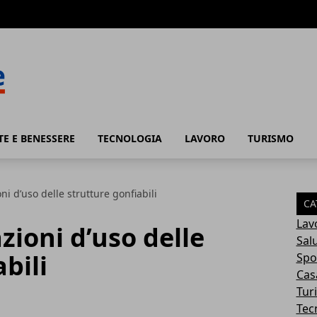
TE E BENESSERE
TECNOLOGIA
LAVORO
TURISMO
ni d’uso delle strutture gonfiabili
CA
Lav
zioni d’uso delle
Sal
bili
Spo
Cas
Tur
Tec