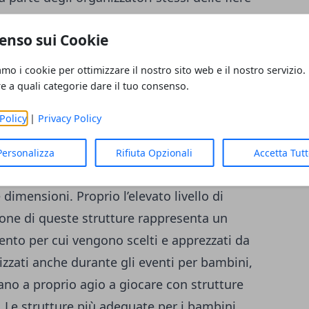
atori utilizzano strutture quali i gazebo
enso sui Cookie
critte per gli eventi sportivi), sfere
d un determinato sponsor o elemento della
amo i cookie per ottimizzare il nostro sito web e il nostro servizio.
re per indicare come muoversi all’interno
re a quali categorie dare il tuo consenso.
utilizzano invece gli stand gonfiabili che
Policy
|
Privacy Policy
uello che è lo spazio espositivo a
che del cliente; gli stand, così come tante
Personalizza
Rifiuta Opzionali
Accetta Tut
ssono essere customizzati sia per quanto
 dimensioni. Proprio l’elevato livello di
one di queste strutture rappresenta un
mento per cui vengono scelti e apprezzati da
lizzati anche durante gli eventi per bambini,
ano a proprio agio a giocare con strutture
e. Le strutture più adeguate per i bambini