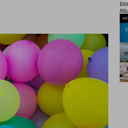
Inn
Attu
AR