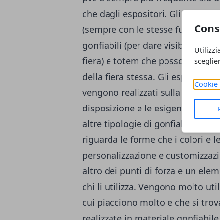
che dagli espositori. Gli organizz
Cons
(sempre con le stesse funzioni des
gonfiabili (per dare visibilità a
Utilizzi
fiera) e totem che possono servi
sceglie
della fiera stessa. Gli espositori 
Cookie 
vengono realizzati sulla base di q
disposizione e le esigenze specifi
altre tipologie di gonfiabili, po
riguarda le forme che i colori e le
personalizzazione e customizzazi
altro dei punti di forza e un ele
chi li utilizza. Vengono molto uti
cui piacciono molto e che si trov
realizzate in materiale gonfiabil