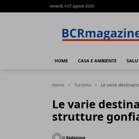
venerdì, il 07 agosto 2026
BCR Magazine
HOME
CASA E AMBIENTE
SALU
Home
Turismo
Le varie destinazio
Le varie destina
strutture gonfia
di
Redazione