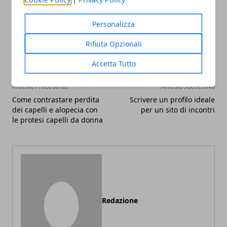
Personalizza
Facebook
Twitter
Whatsapp
Rifiuta Opzionali
Accetta Tutto
Articolo Precedente
Articolo Successivo
Come contrastare perdita
Scrivere un profilo ideale
dei capelli e alopecia con
per un sito di incontri
le protesi capelli da donna
Redazione