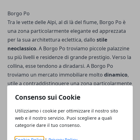
Borgo Po
Tra le vette delle Alpi, al di là del fiume, Borgo Po è
una zona particolarmente elegante ed apprezzata
per la sua architettura eclettica, dallo
stile
neoclassico
. A Borgo Po troviamo piccole palazzine
su più livelli e residenze di grande prestigio. Verso la
collina, esse tendono a diradarsi. A Borgo Po
troviamo un mercato immobiliare molto
dinamico
,
utile a contraddistinguere una zona particolarmente
esclusiva
dove la qualità della vita si rivela
molto
Consenso sui Cookie
alta
. Per questa ragione, bisogna ponderare a
fondo l’acquisto di una casa qui, visti i
prezzi non
Utilizziamo i cookie per ottimizzare il nostro sito
web e il nostro servizio. Puoi scegliere a quali
esattamente accessibili
.
categorie dare il tuo consenso.
Cookie Policy
|
Privacy Policy