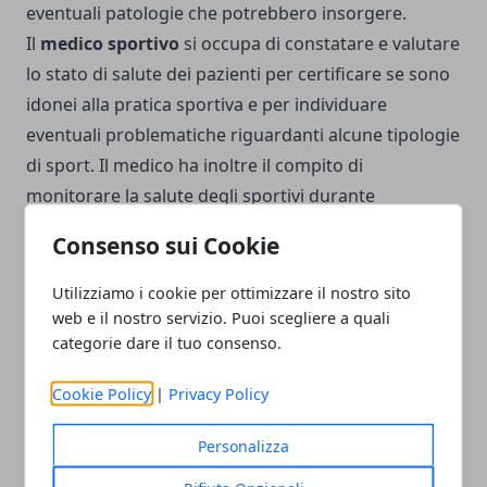
eventuali patologie che potrebbero insorgere.
Il
medico sportivo
si occupa di constatare e valutare
lo stato di salute dei pazienti per certificare se sono
idonei alla pratica sportiva e per individuare
eventuali problematiche riguardanti alcune tipologie
di sport. Il medico ha inoltre il compito di
monitorare la salute degli sportivi durante
allenamenti e gare, e interviene in caso di infortunio.
Consenso sui Cookie
Utilizziamo i cookie per ottimizzare il nostro sito
web e il nostro servizio. Puoi scegliere a quali
categorie dare il tuo consenso.
Facebook
Twitter
Whatsapp
Cookie Policy
|
Privacy Policy
Personalizza
Articolo Precedente
Articolo Successivo