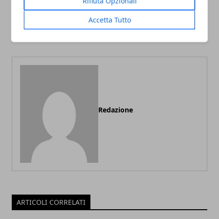
Rifiuta Opzionali
Neonati al mare: cosa
Progettazione di uno
Accetta Tutto
portare e come
studio oculistico:
proteggerlo
procedure e strutture
Redazione
ARTICOLI CORRELATI