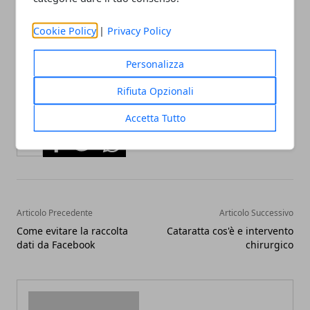
graditi e forniranno al bambino le corrette dosi di
sali minerali e vitamine. Attenzione all'idratazione
Cookie Policy
|
Privacy Policy
che è di fondamentale importanza.
Personalizza
Rifiuta Opzionali
Accetta Tutto
Facebook
Twitter
Whatsapp
Articolo Precedente
Articolo Successivo
Come evitare la raccolta
Cataratta cos'è e intervento
dati da Facebook
chirurgico