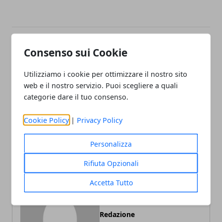
Facebook
Twitter
Whatsapp
Consenso sui Cookie
Utilizziamo i cookie per ottimizzare il nostro sito
web e il nostro servizio. Puoi scegliere a quali
categorie dare il tuo consenso.
Articolo Precedente
Articolo Successivo
Health Marketing, la
Investire nelle nuove
Cookie Policy
|
Privacy Policy
rivincita degli SMS
tecnologie: perché è
importante
Personalizza
Rifiuta Opzionali
Accetta Tutto
Redazione