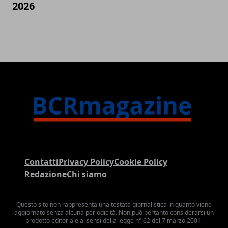
2026
Contatti
Privacy Policy
Cookie Policy
Redazione
Chi siamo
Questo sito non rappresenta una testata giornalistica in quanto viene
aggiornato senza alcuna periodicità. Non può pertanto considerarsi un
prodotto editoriale ai sensi della legge n° 62 del 7 marzo 2001.