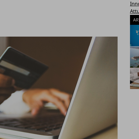
Inn
Attu
AR