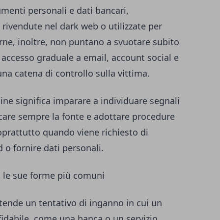
umenti personali e dati bancari,
rivendute nel dark web o utilizzate per
erne, inoltre, non puntano a svuotare subito
accesso graduale a email, account social e
 una catena di controllo sulla vittima.
ine significa imparare a individuare segnali
icare sempre la fonte e adottare procedure
soprattutto quando viene richiesto di
d o fornire dati personali.
no le sue forme più comuni
ntende un tentativo di inganno in cui un
fidabile, come una banca o un servizio