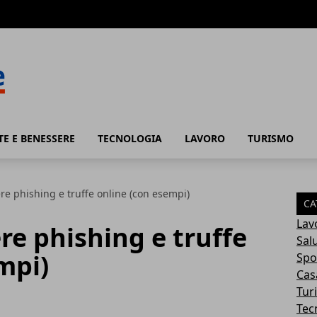
TE E BENESSERE
TECNOLOGIA
LAVORO
TURISMO
e phishing e truffe online (con esempi)
CA
Lav
e phishing e truffe
Sal
mpi)
Spo
Cas
Tur
Tec