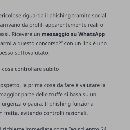
ericolose riguarda il phishing tramite social
arrivano da profili apparentemente reali o
essi. Ricevere un
messaggio su WhatsApp
tarmi a questo concorso?” con un link è uno
esso sottovalutato.
e: cosa controllare subito
spetto, la prima cosa da fare è valutare la
 maggior parte delle truffe si basa su un
urgenza o paura. Il phishing funziona
 fretta, evitando controlli razionali.
di richieste immediate come “agisci entro 24