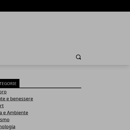
Cerca
TEGORIE
oro
ute e benessere
rt
a e Ambiente
ismo
nologia