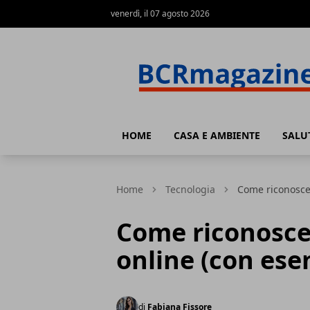
venerdì, il 07 agosto 2026
BCR Magazine
HOME
CASA E AMBIENTE
SALU
Home
Tecnologia
Come riconoscer
Come riconoscer
online (con ese
di
Fabiana Fissore