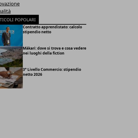
ovazione
alità
TICOLI POPOLARI
Contratto apprendistato: calcolo
stipendio netto
Màkari: dove si trova e cosa vedere
nei luoghi della fiction
3° Livello Commercio: stipendio
netto 2026