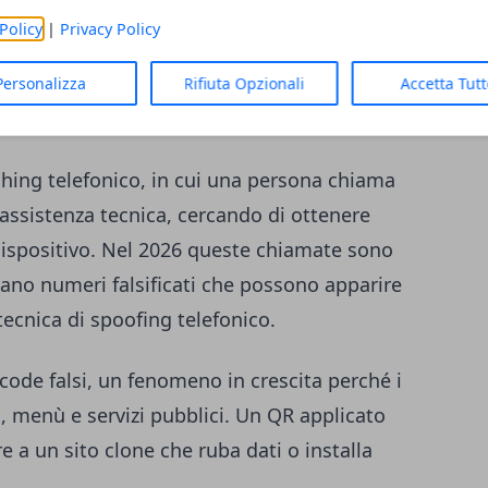
o può contenere un link breve e generico,
Policy
|
Privacy Policy
 giacenza, paga 2,99€ per sbloccare la
sfrutta la velocità con cui le persone
Personalizza
Rifiuta Opzionali
Accetta Tut
lettere.
hishing telefonico, in cui una persona chiama
assistenza tecnica, cercando di ottenere
dispositivo. Nel 2026 queste chiamate sono
usano numeri falsificati che possono apparire
tecnica di spoofing telefonico.
code falsi, un fenomeno in crescita perché i
 menù e servizi pubblici. Un QR applicato
e a un sito clone che ruba dati o installa