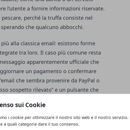
ere l’utente a fornire informazioni riservate.
è pescare, perché la truffa consiste nel
e sperando che qualcuno abbocchi.
 più alla classica email: esistono forme
tegrate tra loro. Il caso più comune resta
un messaggio apparentemente ufficiale che
, aggiornare un pagamento o confermare
 l’email che sembra provenire da PayPal o
esso sospetto rilevato” e un pulsante che
enso sui Cookie
ing, cioè phishing via SMS, spesso usato
amo i cookie per ottimizzare il nostro sito web e il nostro servizio.
i da parte di corrieri, Poste Italiane o
re a quali categorie dare il tuo consenso.