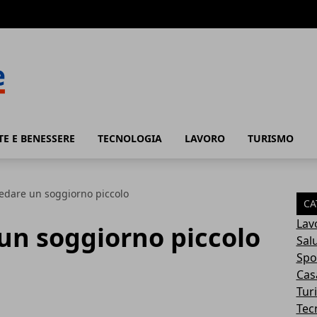
TE E BENESSERE
TECNOLOGIA
LAVORO
TURISMO
edare un soggiorno piccolo
CA
Lav
un soggiorno piccolo
Sal
Spo
Cas
Tur
Tec