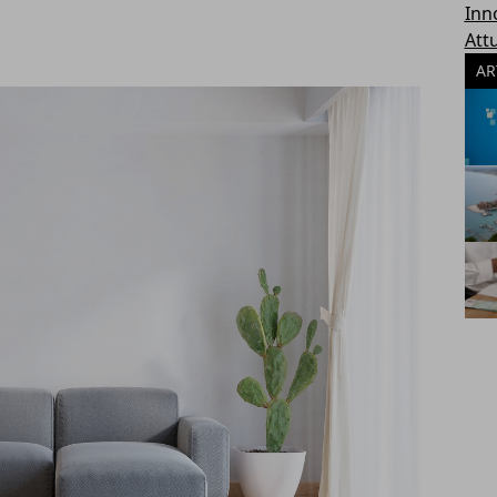
Inn
Attu
AR