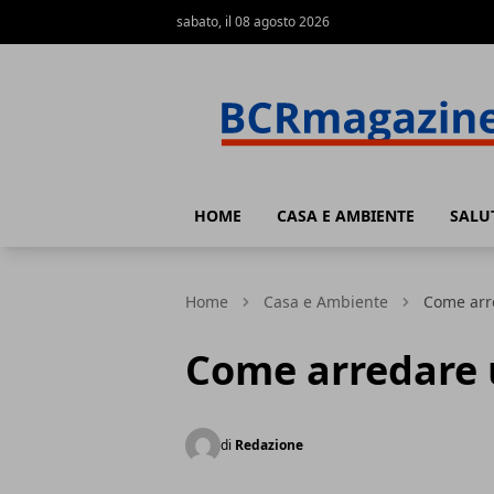
sabato, il 08 agosto 2026
BCR Magazine
HOME
CASA E AMBIENTE
SALU
Home
Casa e Ambiente
Come arr
Come arredare 
di
Redazione