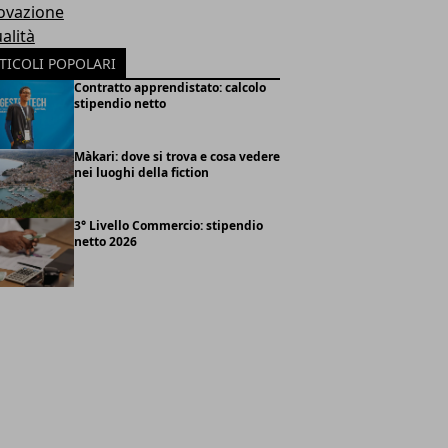
ovazione
alità
TICOLI POPOLARI
Contratto apprendistato: calcolo
stipendio netto
Màkari: dove si trova e cosa vedere
nei luoghi della fiction
3° Livello Commercio: stipendio
netto 2026