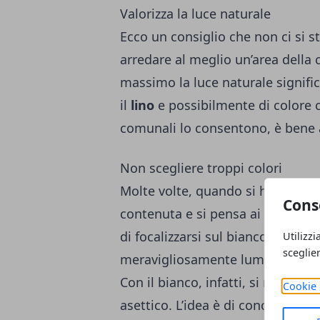
Valorizza la luce naturale
Ecco un consiglio che non ci si s
arredare al meglio un’area della 
massimo la luce naturale signific
il
lino
e possibilmente di colore ch
comunali lo consentono, è bene al
Non scegliere troppi colori
Molte volte, quando si ha a che 
Cons
contenuta e si pensa ai colori, i
di focalizzarsi sul bianco, pensa
Utilizzi
sceglie
meravigliosamente luminoso. Bene
Con il bianco, infatti, si rischia
Cookie 
asettico. L’idea è di concentrarsi