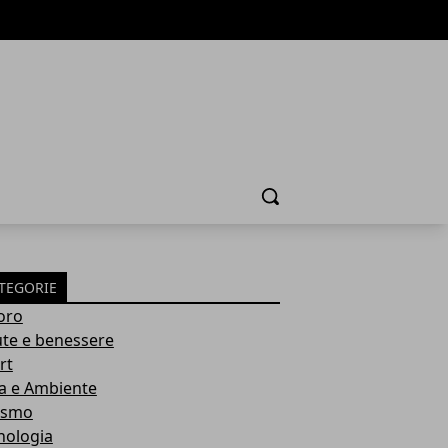
Cerca
TEGORIE
oro
ute e benessere
rt
a e Ambiente
ismo
nologia