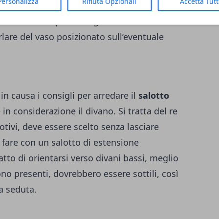
Personalizza
Rifiuta Opzionali
Accetta Tut
elligente. Questo vuol dire, per esempio,
arsi sul nero per dettagli come le cornici
rlare del vaso posizionato sull’eventuale
n causa i consigli per arredare il
salotto
in considerazione il divano. Si tratta del re
otivi, deve essere scelto senza lasciare
 fare con un salotto di estensione
fatto di orientarsi verso divani bassi, meglio
sono presenti, dovrebbero essere sottili, così
a seduta.