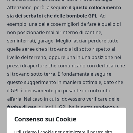
Attenzione, però, a seguire il
giusto collocamento
sia dei serbatoi che delle bombole GPL
. Ad
esempio, una delle cose migliori da fare è quello di
non posizionarle mai all’interno di cantine,
seminterrati, garage. Meglio lasciar perdere tutte
quelle aeree che si trovano al di sotto rispetto al
livello del terreno, oppure una in una posizione nei
pressi di aperture che comunicano con dei locali che
si trovano sotto terra.
È fondamentale seguire
questo suggerimento in maniera ottimale, dato che
il GPL è decisamente più pesante in confronto
all’aria. Nel caso in cui si dovessero verificare delle
fughe di gas
, quindi, il GPL ha la netta tendenza a
stratificare, formando una specie di pozza da cui,
Consenso sui Cookie
poi, si diffonde il liquido che evapora e crea una
Utilizziamo i cookie per ottimizzare il nostro sito
miscela che si può infiammare con estrema facilità.