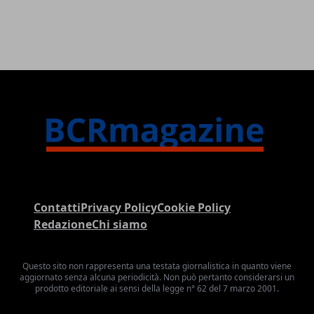
Contatti
Privacy Policy
Cookie Policy
Redazione
Chi siamo
Questo sito non rappresenta una testata giornalistica in quanto viene
aggiornato senza alcuna periodicità. Non può pertanto considerarsi un
prodotto editoriale ai sensi della legge n° 62 del 7 marzo 2001.